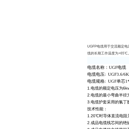
UGFP
电缆用于交流额定电
缆的长期工作温度为
+65
℃
电缆名称：
UGF
电缆
电缆电压
:
UGF3.6/6
电缆规格
:
UGF
单芯
1
1.
电缆的额定电压为
6k
2.
电缆的最小弯曲半径
3.
电缆护套采用的氯丁
技术性能：
1.20
℃时导体直流电阻
2.
成品电缆线芯间的绝