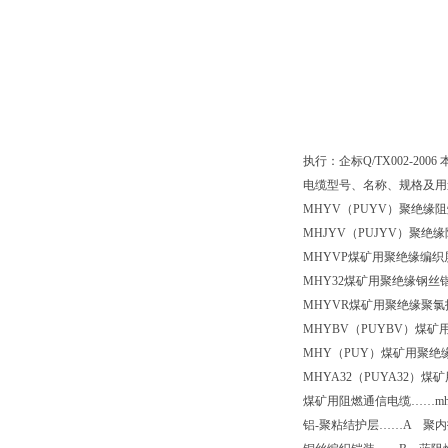
执行：企标
Q/TX002-2006
电缆型号、名称、规格及用
MHYV
（
PUYV
）聚绝缘阻
MHJYV
（
PUJYV
）聚绝缘
MHYVP
煤矿用聚绝缘编织
MHY32
煤矿用聚绝缘钢丝
MHYVR
煤矿用聚绝缘聚氯
MHYBV
（
PUYBV
）煤矿
MHY
（
PUY
）煤矿用聚绝
MHYA32
（
PUYA32
）煤矿
煤矿用阻燃通信电缆……
m
铝
-
聚粘结护层……
A
聚内