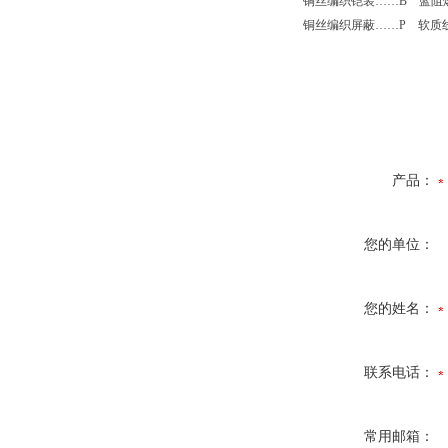
铜丝编织铠装……
B
蓝阻燃
铜丝编织屏蔽……
P
软质线
产品：
您的单位：
您的姓名：
联系电话：
常用邮箱：