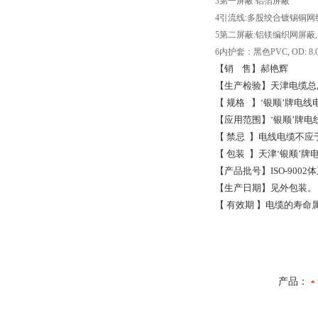
3
第一屏蔽
:
铝箔屏蔽
4
引流线
:
多股绞合镀锡铜网
5
第二屏蔽
:
铝镁编织网屏蔽
6
内护套：黑色
PVC, OD: 8.
【销
售】郝艳辉
【生产检验】天津电缆总
【
规格
】‘银顺’牌电
【应用范围】‘银顺’牌电
【
禁忌
】电线电缆不应
【
包装
】天津‘银顺’
【产品批号】
ISO-9002
体
【生产日期】见外包装。
【
有效期
】电缆的寿命
产品：