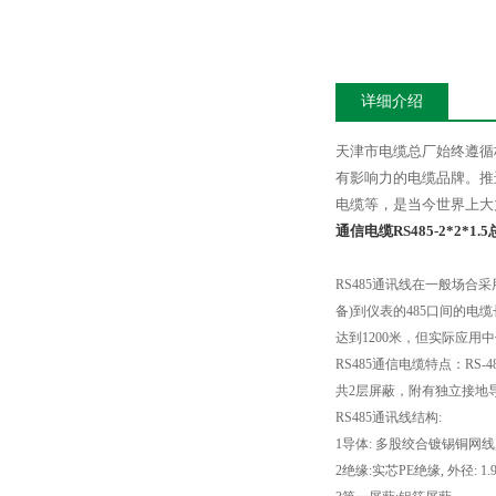
详细介绍
天津市电缆总厂始终遵循
有影响力的电缆品牌。推
电缆等，是当今世界上大
通信电缆RS485-2*2*1.
RS485
通讯线在一般场合采
备
)
到仪表的
485
口间的电缆
达到
1200
米，但实际应用中
RS485
通信电缆特点：
RS-4
共
2
层屏蔽，附有独立接地
RS485
通讯线结构
:
1
导体
:
多股绞合镀锡铜网线
2
绝缘
:
实芯
PE
绝缘
,
外径
: 1