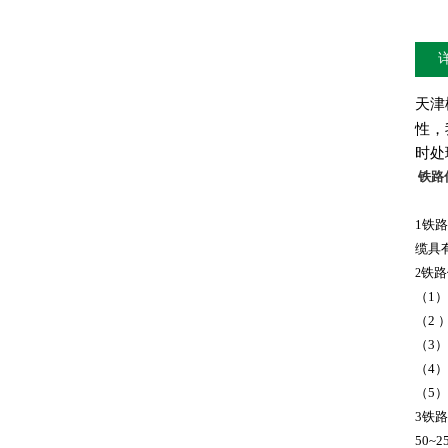
天津
性，
时处
铁路
1
铁路
缆具
铁路
2
（
1
）
（
2
（
3
）
（
4
）
（
5
）
3
铁路
50~2