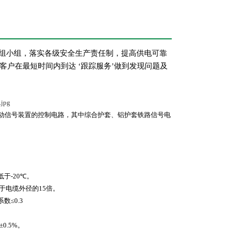
小组小组，落实各级安全生产责任制，提高供电可靠
客户在最短时间内到达
‘跟踪服务’做到发现问题及
动信号装置的控制电路，其中综合护套、铝护套铁路信号电
低于
-20
℃。
于电缆外径的
15
倍。
系数≤
0.3
±
0.5%
。