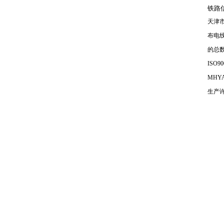
铁路
天津
布电
的总
ISO90
MHY
生产