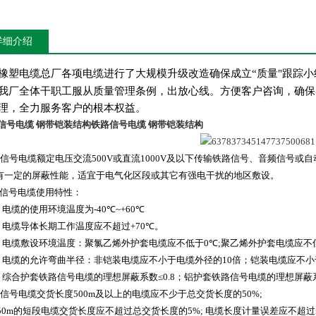
详细介绍
橡塑电缆总厂各项电缆进行了大规模升级改造确保成立“质量"跟踪
我厂全体干职工服从质量管理条例，出放心线。方便客户咨询，确保
理，全力服务客户的根本权益。
信号电缆 钢带铠装结构
铁路信号电缆 钢带铠装结构
信号电缆额定电压交流
500V
或直流
1000V
及以下传输铁路信号、音频信号或自
有一定的屏蔽性能，适宜于电气化区段或其它有强电干扰的地区敷设。
信号电缆使用特性：
电缆的使用环境温度为
-40
℃
~+60
℃
）电缆导体长期工作温度应不超过
+70
℃。
电缆敷设环境温度：聚氯乙烯外护套电缆应不低于
0
℃
;
聚乙烯外护套电缆应不
电缆的允许弯曲半径：非铠装电缆应不小于电缆外径的
10
倍；铠装电缆应不小
综合护套铁路信号电缆的理想屏蔽系数≤
0.8
；铝护套铁路信号电缆的理想屏蔽
信号电缆交货长度
500m
及以上的电缆应不少于总交货长度的
50%;
50m
的短段电缆交货长度应不超过总交货长度的
5%;
电缆长度计量误差应不超过