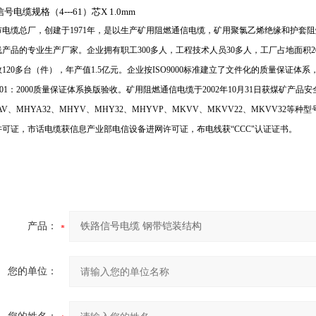
信号电缆规格（
4---61
）芯
X 1.0mm
市电缆总厂，创建于
1971
年，是以生产矿用阻燃通信电缆，矿用聚氯乙烯绝缘和护套阻
线产品的专业生产厂家。企业拥有职工
300
多人，工程技术人员
30
多人，工厂占地面积
2
数
120
多台（件），年产值
1.5
亿元。企业按
ISO9000
标准建立了文件化的质量保证体系
01
：
2000
质量保证体系换版验收。矿用阻燃通信电缆于
2002
年
10
月
31
日获煤矿产品安
AV
、
MHYA32
、
MHYV
、
MHY32
、
MHYVP
、
MKVV
、
MKVV22
、
MKVV32
等种型
许可证，市话电缆获信息产业部电信设备进网许可证，布电线获“
CCC
"认证证书。
产品：
您的单位：