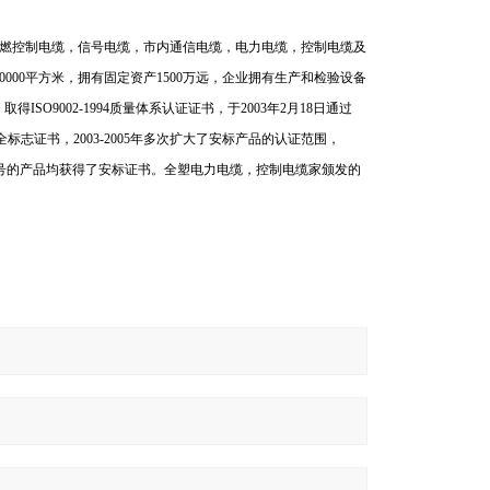
燃控制电缆，信号电缆，市内通信电缆，电力电缆，控制电缆及
0000
平方米，拥有固定资产
1500
万远，企业拥有生产和检验设备
，取得
ISO9002-1994
质量体系认证证书，于
2003
年
2
月
18
日通过
全标志证书，
2003-2005
年多次扩大了安标产品的认证范围，
号的产品均获得了安标证书。全塑电力电缆，控制电缆家颁发的