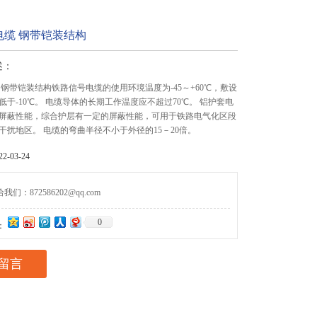
电缆 钢带铠装结构
述：
 钢带铠装结构铁路信号电缆的使用环境温度为-45～+60℃，敷设
低于-10℃。 电缆导体的长期工作温度应不超过70℃。 铝护套电
屏蔽性能，综合护层有一定的屏蔽性能，可用于铁路电气化区段
干扰地区。 电缆的弯曲半径不小于外径的15－20倍。
-03-24
们：872586202@qq.com
0
：
留言