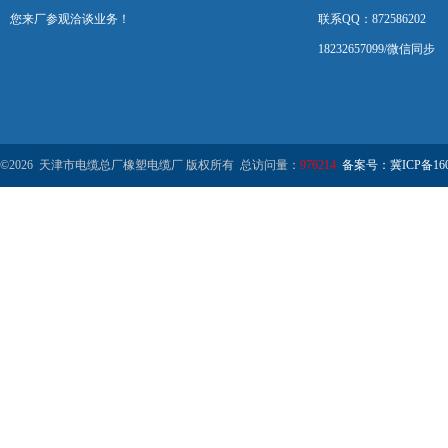
您来厂参观洽谈业务！
联系QQ：872586202
18232657099/微信同步
©2026 天津市电缆总厂橡塑电缆厂 版权所有 总访问量：
976214
备案号：冀ICP备1602