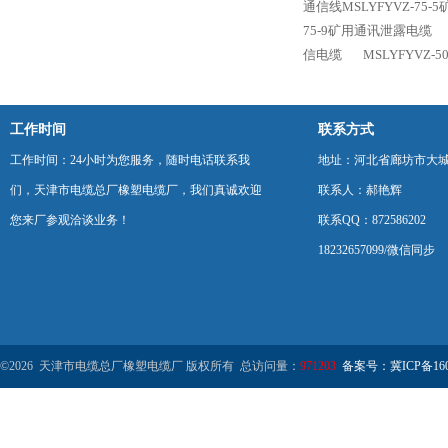
通信线MSLYFYVZ-75
75-9矿用通讯泄露电缆
信电缆
MSLYFYVZ-
工作时间
联系方式
工作时间：24小时为您服务，随时电话联系我
地址：河北省廊坊市大
们，天津市电缆总厂橡塑电缆厂，我们真诚欢迎
联系人：郝艳辉
您来厂参观洽谈业务！
联系QQ：872586202
18232657099/微信同步
©2026 天津市电缆总厂橡塑电缆厂 版权所有 总访问量：
971203
备案号：冀ICP备1602