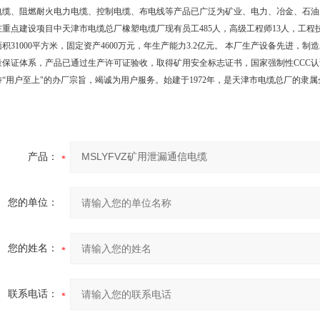
电缆、阻燃耐火电力电缆、控制电缆、布电线等产品已广泛为矿业、电力、冶金、石油
在重点建设项目中天津市电缆总厂橡塑电缆厂现有员工
485
人，高级工程师
13
人，工程
面积
31000
平方米，固定资产
4600
万元，年生产能力
3.2
亿元。
本厂生产设备先进，制造
量保证体系，产品已通过生产许可证验收，取得矿用安全标志证书，国家强制性
CCC
认
持“用户至上"的办厂宗旨，竭诚为用户服务。始建于
1972
年，是天津市电缆总厂的隶属
产品：
您的单位：
您的姓名：
联系电话：