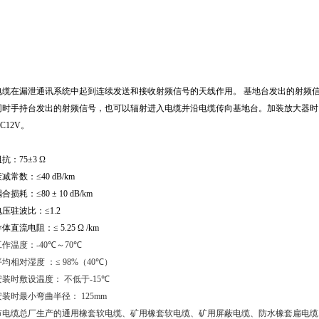
电缆在漏泄通讯系统中起到连续发送和接收射频信号的天线作用。
基地台发出的射频
同时手持台发出的射频信号，也可以辐射进入电缆并沿电缆传向基地台。加装放大器时
C12V
。
阻抗：
75
±
3
Ω
常数：≤
40 dB/km
损耗：≤
80
±
10 dB/km
驻波比：≤
1.2
直流电阻：≤
5.25
Ω
/km
作温度：
-40
℃～
70
℃
相对湿度
：≤
98%
（
40
℃）
时敷设温度：
不低于
-15
℃
时最小弯曲半径：
125mm
市电缆总厂生产的通用橡套软电缆、矿用橡套软电缆、矿用屏蔽电缆、防水橡套扁电缆