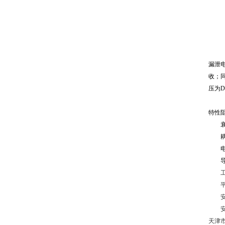
漏泄
收；
压为
D
特性
衰减
耦合
电压
导体
工
平均
安装
安装
天津