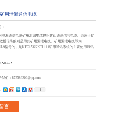
VZ矿用泄漏通信电缆
述：
Z矿用泄漏通信电缆矿用泄漏电缆也叫矿山通讯信号电缆。适用于矿
散播信号的则是用的矿用漏泄电缆。矿用漏泄电缆即为
-75-9型号的，是KTC153和KTL111矿用通讯系统的主要使用通讯
-09-22
们：872586202@qq.com
1
：
留言