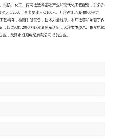
、消防、化工、两网改造等基础产业和现代化工程配套，并多次
技术人员
25
人，各类专业人员
180
人。厂区占地面积
48000
平方
工艺精良，检测手段完备，技术力量雄厚。本厂改善和加强了内
证，
ISO9001-2000
国际质量体系认证，天津市电缆总厂橡塑电缆
企业，天津市银顺电缆有限公司成员企业。