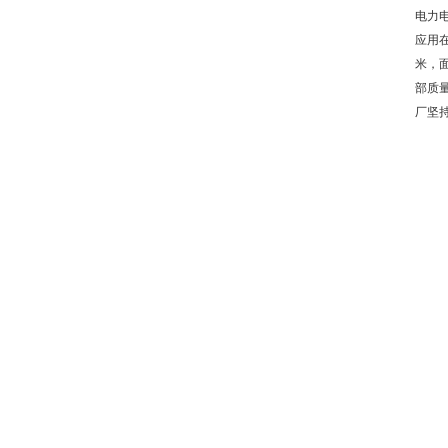
电力
应用
米，
部质
厂坚