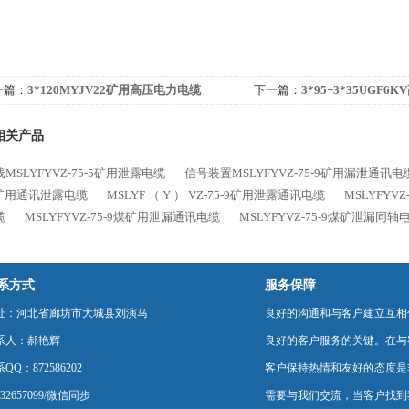
一篇：
3*120MYJV22矿用高压电力电缆
下一篇：
3*95+3*35UGF
相关产品
MSLYFYVZ-75-5矿用泄露电缆
信号装置MSLYFYVZ-75-9矿用漏泄通讯电
9矿用通讯泄露电缆
MSLYF （ Y ） VZ-75-9矿用泄露通讯电缆
MSLYFYV
缆
MSLYFYVZ-75-9煤矿用泄漏通讯电缆
MSLYFYVZ-75-9煤矿泄漏同轴
系方式
服务保障
址：河北省廊坊市大城县刘演马
良好的沟通和与客户建立互相
系人：郝艳辉
良好的客户服务的关键。在与
QQ：872586202
客户保持热情和友好的态度是
232657099/微信同步
需要与我们交流，当客户找到