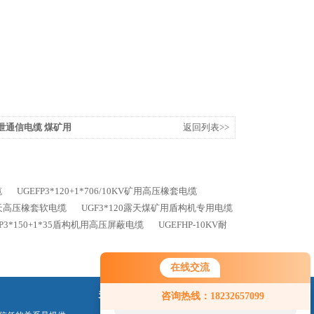
9漏泄通信电缆 煤矿用
返回列表>>
缆
UGEFP3*120+1*706/10KV矿用高压橡套电缆
25露天高压橡套软电缆
UGF3*120露天煤矿用盾构机专用电缆
FP3*150+1*35盾构机用高压屏蔽电缆
UGEFHP-10KV耐
在线交流
您好！欢迎前来咨询，很高兴为您
关注我们
咨询热线：18232657099
服务，请问您要咨询什么问题呢？