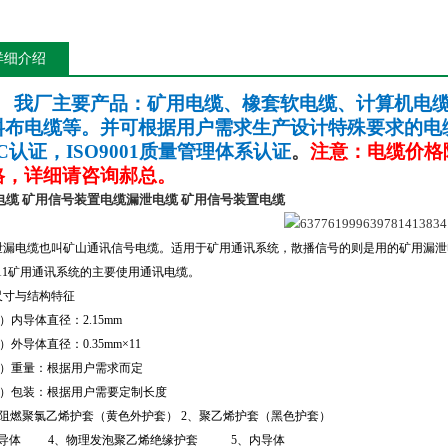
详细介绍
我厂主要产品：矿用电缆、橡套软电缆、计算机电
料布电缆等。并可根据用户需求生产设计特殊要求的电
C
认证，
ISO9001
质量管理体系认证
。
注意：电缆价格
格，详细请咨询郝总。
电缆 矿用信号装置电缆
漏泄电缆 矿用信号装置电缆
泄漏电缆也叫矿山通讯信号电缆。适用于矿用通讯系统，散播信号的则是用的矿用漏泄
11
矿用通讯系统的主要使用通讯电缆。
尺寸与结构特征
）内导体直径：
2.15mm
）外导体直径：
0.35mm
×
11
）重量：根据用户需求而定
）包装：根据用户需要定制长度
阻燃聚氯乙烯护套（黄色外护套）
2
、聚乙烯护套（黑色护套）
导体
4
、物理发泡聚乙烯绝缘护套
5
、内导体