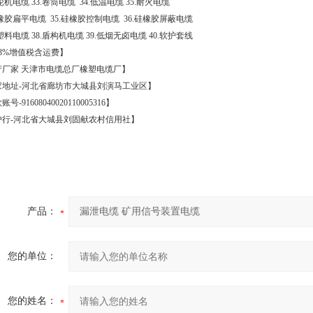
轮机电缆
33.
卷筒电缆
34.
低温电缆
35.
耐火电缆
橡胶扁平电缆
35.
硅橡胶控制电缆
36.
硅橡胶屏蔽电缆
塑料电缆
38.
盾构机电缆
39.
低烟无卤电缆
40.
软护套线
3%
增值税含运费】
产厂家
天津市电缆总厂橡塑电缆厂】
家地址
-
河北省廊坊市大城县刘演马工业区】
款账号
-91608040020110005316
】
户行
-
河北省大城县刘固献农村信用社】
产品：
您的单位：
您的姓名：