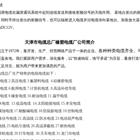
述
电缆在漏泄通讯系统中起到连续发送和接收射频信号的天线作用。
基地台发出的
；同时手持台发出的射频信号，也可以辐射进入电缆并沿电缆传向基地台。加装放大器
为
DC12V
。
天津市电缆总厂橡塑电缆厂公司简介
各种种类电缆齐全。
成立于
1972
年，集开发、生产、经营网络产品于一体的企业。
覆盖各地。
我们紧跟用户需求，深化服务，以
“
快速响应，恪守承诺
"
为宗旨，量身打造
立足河北，能为用户带来更加满意的产品。
电缆总厂生产销售的电线电缆如下：
电缆
2.
高压电缆
3.
氟塑料电缆
4.
硅橡胶电缆
电缆
6.
船用电缆
7.
计算机电缆
8.
高温补偿导线
电缆
9.
橡套电缆
10.
耐油电缆
11.
扁平电缆
水电缆
13.
低温电缆
14.
太阳能接地线
15.
本安电缆
腐蚀电缆
17.
耐酸碱电缆
18.
防鼠蚁电缆
19.
控制电缆
路信号电缆
21.
高温线
22.
防水电缆
23.
电动葫芦电缆
地线
25.
电机引接线
26.
高温屏蔽线
27.
耐热电线
焊机电缆
29.
行车电缆
30.
天车电缆
31.
龙门吊电缆