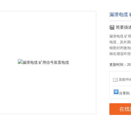
漏泄电缆
简要描
漏泄电缆 矿
电缆，其外屏
细密封闭微泡
御在潮湿环境
更新时间：2021
发邮件给我
分享到
在线