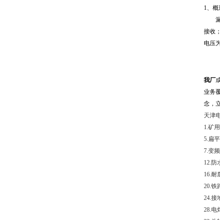
1
、概
漏泄
接收
电压
我厂
业务
念，
天津
1.
矿用
5.
扁平
7.
变频
12.
防
16.
耐
20.
铁
24.
接
28.
电