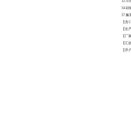
32.
斗
34.
硅
37.
氟
【含
1
【生
【厂
【汇
【开