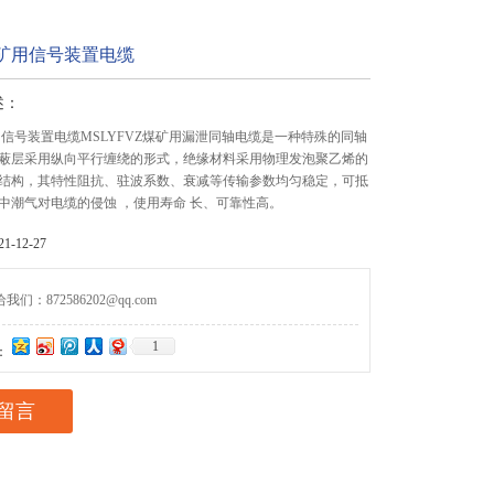
 矿用信号装置电缆
述：
用信号装置电缆MSLYFVZ煤矿用漏泄同轴电缆是一种特殊的同轴
蔽层采用纵向平行缠绕的形式，绝缘材料采用物理发泡聚乙烯的
结构，其特性阻抗、驻波系数、衰减等传输参数均匀稳定，可抵
中潮气对电缆的侵蚀 ，使用寿命 长、可靠性高。
-12-27
们：872586202@qq.com
1
：
留言