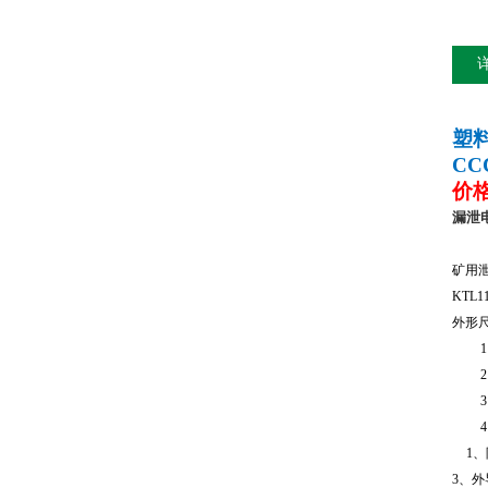
塑
CC
价
漏泄
矿用
KTL1
外形
1
2
3
4
1
、
3
、外