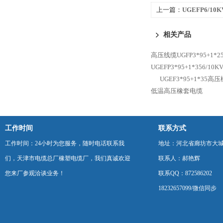
上一篇：
UGEFP6/1
套电缆 外径
相关产品
高压线缆UGFP3*95+1
UGEFP3*95+1*356
UGEF3*95+1*35
低温高压橡套电缆
工作时间
联系方式
工作时间：24小时为您服务，随时电话联系我
地址：河北省廊坊市大
们，天津市电缆总厂橡塑电缆厂，我们真诚欢迎
联系人：郝艳辉
您来厂参观洽谈业务！
联系QQ：872586202
18232657099/微信同步