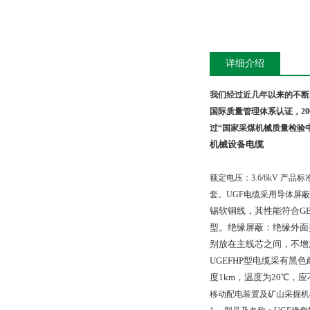
详细介绍
我们经过近几年以来的不断
国际质量管理体系认证，
20
过“国家采煤机械质量检验
机械设备电缆
额定电压：
3.6/6kV
产品标
套。
UGF
电缆
采用导体屏蔽
锡软铜线，其性能符合
G
型。绝缘屏蔽：绝缘外面
别放在主线芯之间，不增
UGEFHP型电缆采有
度
1km
，温度为
20
℃，应
移动配电装置及矿山采掘机