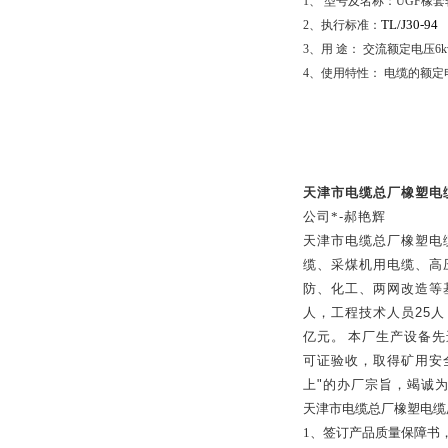
1
、 型号及名称：
UGF
橡套
TL/J30-94
2
、执行标准：
3
、用 途： 交流额定电压
6k
4
、使用特性： 电缆的额定
天津市电缆总厂橡塑电
公司*
-
郝艳辉
天津市电缆总厂橡塑电
缆、采煤机用电缆、高
防、化工、两网改造等
人，工程技术人员
25
人
亿元。
本厂生产设备先
可证验收，取得矿用安
上
"
的办厂宗旨，竭诚
天津市电缆总厂橡塑电缆
1
、签订产品质量保障书