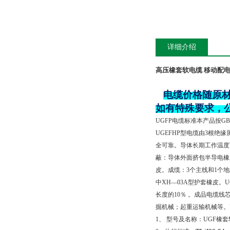
详细介绍
高压橡套软电缆 移动配
电缆价格随原
如有特殊要求，
UGFP
电缆标准本产品按
GB
UGEFHP
型电缆由
3
根绝缘
全可靠。导体长期工作温度
蔽：导体外面挤包半导电橡
皮。成缆：
3
个主线和
1
个地
中
XH—03A
型护套橡皮。
U
长度的
10
％ 。成品电缆线
掘机械；起重运输机械等。
1
、 型号及名称：
UGF
橡套