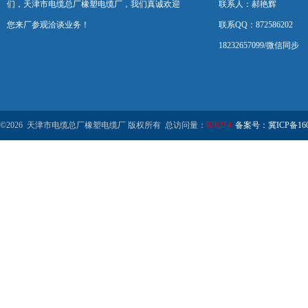
们，天津市电缆总厂橡塑电缆厂，我们真诚欢迎
联系人：郝艳辉
您来厂参观洽谈业务！
联系QQ：872586202
18232657099/微信同步
©2026 天津市电缆总厂橡塑电缆厂 版权所有 总访问量：
976214
备案号：冀ICP备1602