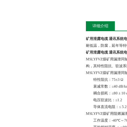
详细介绍
矿用泄露电缆 通讯系统
耐低温，防腐，延年等特
矿用泄露电缆 通讯系统
MSLYFVZ
煤矿用漏泄同
构，其特性阻抗、驻波系
MSLYFVZ
煤矿用漏泄同
特性阻抗：
75
±
3
Ω
衰减常数：≤
40 dB/
耦合损耗：≤
80
±
10 
电压驻波比：≤
1.2
导体直流电阻：≤
5.
MSLYFVZ
煤矿用阻燃漏
工作温度：
-40
℃～
7