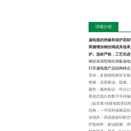
详细介绍
扁电缆的绝缘和保护层材
两侧增加钢丝绳或其他承
护。选材严格，工艺先进
钢丝加强型铜丝屏蔽扁电
行车扁电缆产品结构特点
导体：多股精绞耐折无氧铜丝符
绝缘：优质耐油、阻燃、
颜色：颜色标识，符合22
黑色芯线白色数字号码编号
（如含黄/绿接地线请说
结构：一字排列或梅花排
加强件：高强度镀锌航空
护套材料：耐油阻燃、弹