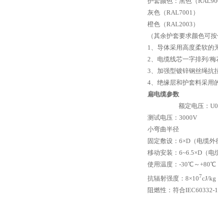
护套颜色：黑色（RAL90
灰色（RAL7001）
橙色（RAL2003）
（其余护套要求颜色可按
1
、导体采用高度柔软的
2
、电缆线芯一字排列/
3
、加强型镀锌钢丝绳抗
4
、绝缘层和护套料采用
扁电缆参数
额定电压：U0/U
测试电压：3000V
小弯曲半径
固定敷设：6×D（电缆外
移动安装：6~6.5×D（
使用温度：-30℃～+80℃
7
抗辐射强度：8×10
cJ/kg
阻燃性：符合IEC60332-1