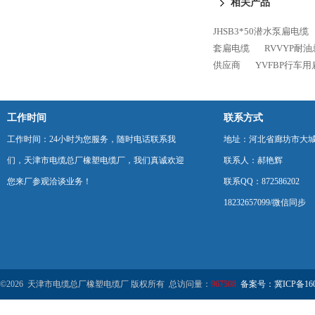
相关产品
JHSB3*50潜水泵扁电缆
套扁电缆
RVVYP耐
供应商
YVFBP行车
工作时间
联系方式
工作时间：24小时为您服务，随时电话联系我
地址：河北省廊坊市大
们，天津市电缆总厂橡塑电缆厂，我们真诚欢迎
联系人：郝艳辉
您来厂参观洽谈业务！
联系QQ：872586202
18232657099/微信同步
©2026 天津市电缆总厂橡塑电缆厂 版权所有 总访问量：
967508
备案号：冀ICP备1602