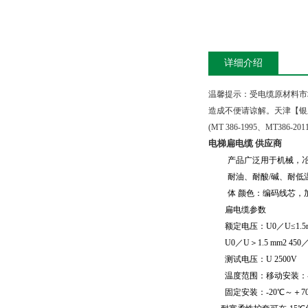
详细介绍
温馨提示：受电缆原材料市
造成不便请谅解。天津【银
(MT 386-1995
、
MT386-2011
电梯扁电缆 供应商
产品广泛用于机械，
耐油、耐酸
/
碱、耐低
体 颜色：编码线芯
扁电缆参数
额定电压：
U0
／
U≤1.5
U0
／
U
＞
1.5 mm2 450
测试电压：
U 2500V
温度范围：移动安装：
固定安装：
-20℃
～＋
7