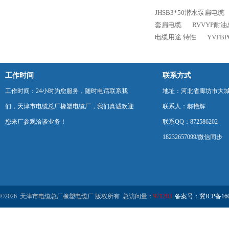
JHSB3*50潜水泵扁电缆
套扁电缆
RVVYP耐
电缆用途 特性
YVF
工作时间
联系方式
工作时间：24小时为您服务，随时电话联系我
地址：河北省廊坊市大
们，天津市电缆总厂橡塑电缆厂，我们真诚欢迎
联系人：郝艳辉
您来厂参观洽谈业务！
联系QQ：872586202
18232657099/微信同步
©2026 天津市电缆总厂橡塑电缆厂 版权所有 总访问量：
971203
备案号：冀ICP备1602