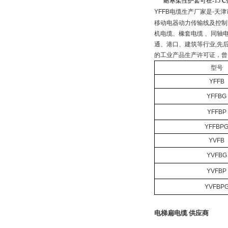
耐寒柔性护套可在
-15℃
YFFB
电缆生产厂家是
-
天津
移动电器动力传输线及控制
机电缆、橡套电缆 、同轴
通、港口、建筑等行业
,
先
的工业产品生产许可证，曾
型号
YFFB
YFFBG
YFFBP
YFFBP
YVFB
YVFBG
YVFBP
YVFBP
电梯扁电缆 供应商