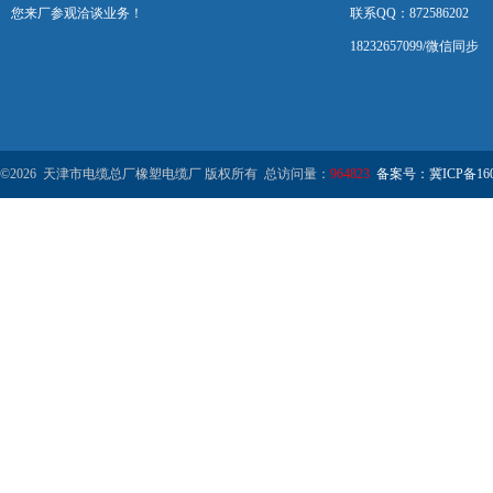
您来厂参观洽谈业务！
联系QQ：872586202
18232657099/微信同步
©2026 天津市电缆总厂橡塑电缆厂 版权所有 总访问量：
964823
备案号：冀ICP备1602