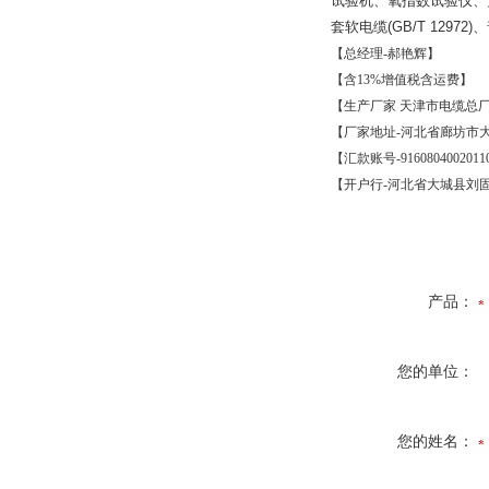
试验机、氧指数试验仪、
套软电缆
(GB/T 12972)
、
【总经理
-
郝艳辉】
【含
13%
增值税含运费】
【生产厂家
天津市电缆总
【厂家地址
-
河北省廊坊市
【汇款账号
-9160804002011
【开户行
-
河北省大城县刘
产品：
您的单位：
您的姓名：