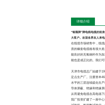
详细介绍
“
银顺牌”牌电线电缆的前身
大客户。欢迎各界友人来电
在线缆市场销售中，线缆
质的橡套电缆格有很大差
能良好的无氧铜杆作为加
能也是成正比的。我们可
天津市电缆总厂始建于
19
定点生产厂。注册资本
46
水平的三层连续硫化生产
导体屏蔽、绝缘和绝缘屏
从而避免电缆在高电场下
我厂投资扩建了一座中心