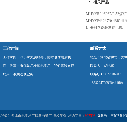
相关产品
MHYVRP4*2*7/0.5
MHYVP4*2*7/0.43
矿用钢丝铠装通信电缆
工作时间
联系方式
工作时间：24小时为您服务，随时电话联系我
地址：河北省廊坊市大
们，天津市电缆总厂橡塑电缆厂，我们真诚欢迎
联系人：郝艳辉
您来厂参观洽谈业务！
联系QQ：872586202
18232657099/微信同步
©2026 天津市电缆总厂橡塑电缆厂 版权所有 总访问量：
967508
备案号：冀ICP备1602