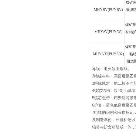
煤矿
MHYBV(PUYBV)
编织
煤矿
MHYAV(PUYAV)
粘结
煤矿
MHYA32(PUYA32)
粘
阻燃
导线：退火软圆铜线。
2
绝缘材料：高密度聚乙
3
绝缘线对：把二根不同
4
缆芯结构：以
1
对为基本
5
缆芯包带：用聚脂薄膜
6
护套：蓝色低密度聚乙
7
电缆的识别和长度标记
及制造年份，长度标记以
铝带与护套粘结成一体，