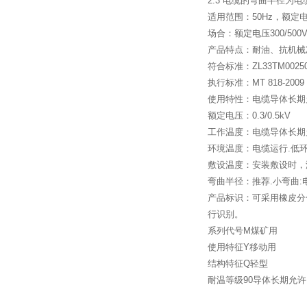
2.3
电缆的弯曲半径为电
适用范围：
50Hz
，额定
场合：额定电压
300/500
产品特点：耐油、抗机械
符合标准：
ZL33TM00250
执行标准：
MT 818-2009
使用特性：电缆导体长期
额定电压：
0.3/0.5kV
工作温度：电缆导体长期
环境温度：电缆运行
.
低
敷设温度：安装敷设时，
弯曲半径：推荐
.
小弯曲
:
产品标识：可采用橡皮分
行识别。
系列代号
M
煤矿用
使用特征
Y
移动用
结构特征
Q
轻型
耐温等级
90
导体长期允许