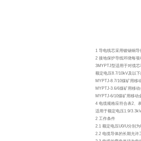
1
导电线芯采用镀锡铜导
2
接地保护导线环绕每项
3MYPTJ
型适用于对缆芯
额定电压
8.7/10kV
及以下
MYPTJ-8.7/10
煤矿用移
MYPTJ-3.6/6
煤矿用移动
MYPTJ-6/10
煤矿用移动
4
电缆规格应符合表
2
、
适用于额定电压
1.9/3.3k
2
工作条件
2.1
额定电压
U0/U
分别为
2.2
电缆导体的长期允许