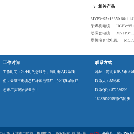
相关产品
MYP3*95+1*350.66
采煤机电缆
UGF3*9
动橡套电缆
MVFP3*
煤机橡套软电缆
MCP
工作时间
联系方式
工作时间：24小时为您服务，随时电话联系我
地址：河北省廊坊市大
们，天津市电缆总厂橡塑电缆厂，我们真诚欢迎
联系人：郝艳辉
您来厂参观洽谈业务！
联系QQ：872586202
18232657099/微信同步
©2026 天津市电缆总厂橡塑电缆厂 版权所有 总访问量：
971203
备案号：冀ICP备1602