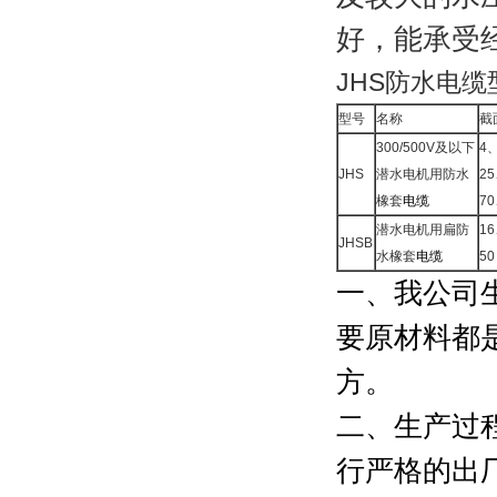
好，能承受
JHS
防水电缆
型号
名称
截
300/500V
及以下
4
JHS
潜水电机用防水
25
橡套
电缆
70
潜水电机用扁防
16
JHSB
水橡套
电缆
50
一、我公司
要原材料都
方。
二、生产过
行严格的出