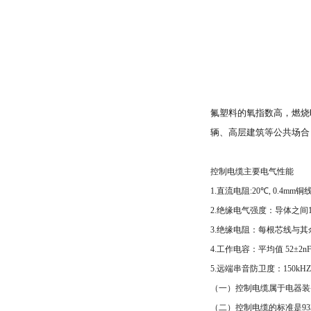
氟塑料的氧指数高，燃烧
辆、高层建筑等公共场合
控制电缆主要电气性能
1.
直流电阻
:20
℃
, 0.4mm
铜
2.
绝缘电气强度：导体之间
3.
绝缘电阻：每根芯线与其
4.
工作电容：平均值
52
±
2n
5.
远端串音防卫度：
150kHZ
（一）控制电缆属于电器装
（二）控制电缆的标准是
93