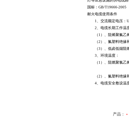
灯等应急设施的供电线路
国标：
GB/T19666-2005
耐火电缆使用条件
1
、交流额定电压：
2
、电缆长期工作温
（
1
）、阻烯聚氟乙
（
2
）、氟塑料绝缘
（
3
）、低卤低烟阻
3
、环境温度：
（
1
）、阻燃聚氯乙
（
2
）、氟塑料绝缘
4
、电缆安全敷设温
产品：