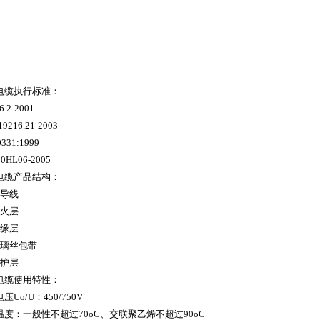
电缆执行标准：
6.2-2001
19216.21-2003
0331:1999
10HL06-2005
电缆产品结构：
导线
火层
缘层
璃丝包带
护层
电缆使用特性：
电压
Uo/U
：
450/750V
温度：一般性不超过
70oC
、交联聚乙烯不超过
90oC