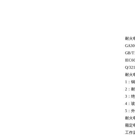
耐火
GA30
GB/T
IEC6
Q/32
耐火
1
：铜
2
：耐
3
：绝
4
：玻
5
：外
耐火
额定
工作