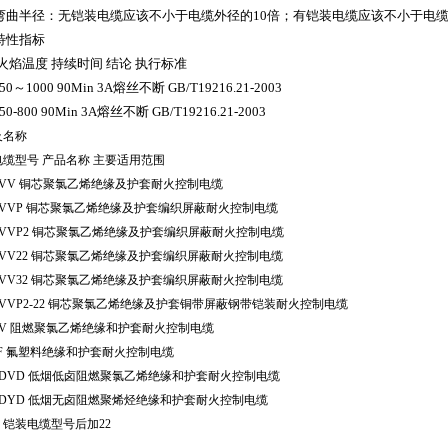
弯曲半径：无铠装电缆应该不小于电缆外径的
10
倍；有铠装电缆应该不小于电
特性指标
火焰温度
持续时间
结论
执行标准
50
～
1000 90Min 3A
熔丝不断
GB/T19216.21-2003
50-800 90Min 3A
熔丝不断
GB/T19216.21-2003
及名称
电缆型号
产品名称
主要适用范围
KVV
铜芯聚氯乙烯绝缘及护套耐火控制电缆
KVVP
铜芯聚氯乙烯绝缘及护套编织屏蔽耐火控制电缆
VVP2
铜芯聚氯乙烯绝缘及护套编织屏蔽耐火控制电缆
VV22
铜芯聚氯乙烯绝缘及护套编织屏蔽耐火控制电缆
VV32
铜芯聚氯乙烯绝缘及护套编织屏蔽耐火控制电缆
VVP2-22
铜芯聚氯乙烯绝缘及护套铜带屏蔽钢带铠装耐火控制电缆
VV
阻燃聚氯乙烯绝缘和护套耐火控制电缆
F
氟塑料绝缘和护套耐火控制电缆
VDVD
低烟低卤阻燃聚氯乙烯绝缘和护套耐火控制电缆
YDYD
低烟无卤阻燃聚烯烃绝缘和护套耐火控制电缆
：铠装电缆型号后加
22