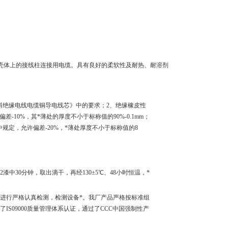
机壳体上的接线柱连接用电缆。具有良好的柔软性及耐热、耐溶剂
塑料绝缘电线电缆铜导电线芯》中的要求；2、绝缘橡皮性
-10%，其*薄处的厚度不小于标称值的90%-0.1mm；
中规定，允许偏差-20%，*薄处厚度不小于标称值的8
2漆中30分钟，取出滴干，再经130±5℃、48小时恒温，*
进行严格认真检测，检测设备*。我厂产品严格按标准组
过了
IS09000
质量管理体系认证，通过了
CCC
中国强制性产