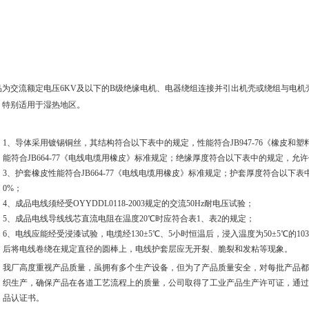
品为交流额定电压6KV及以下的B级绝缘电机、电器绕组连接并引出机壳或绕组与电
。
，特别适用于湿热地区
1、导体采用镀锡铜丝，其结构符合以下表中的规定，性能符合JB947-76《橡皮和
能符合JB664-77《电线电缆用橡皮》标准规定；绝缘厚度符合以下表中的规定，允许偏差
3、护套橡皮性能符合JB664-77《电线电缆用橡皮》标准规定；护套厚度符合以下表
0%；
4、成品电线须经受OYYDDL0118-2003规定的交流50Hz耐电压试验；
5、成品电线导线线芯直流电阻在温度20℃时应符合表1、表2的规定；
6、电线应能经受浸漆试验，电缆经130±5℃、5小时恒温后，浸入温度为50±5℃的103
后将电线卷绕在规定直径的圆棒上，电线护套层应无开裂、脆裂和发粘等现象。
我厂高度重视产品质量，虽拥有多个生产设备，但为了产品质量安全，对每批产品都
织生产，确保产品在各道工艺流程上的质量，公司取得了工业产品生产许可证，通
品认证书。