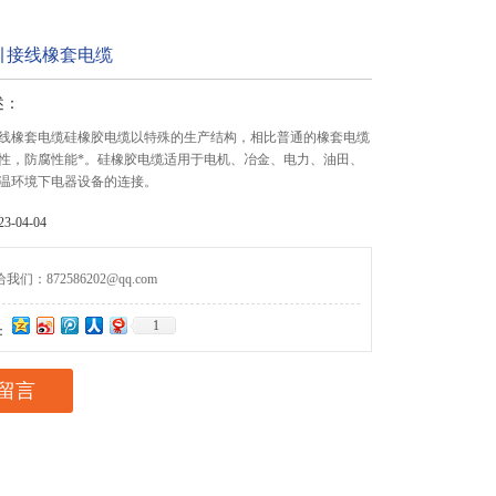
引接线橡套电缆
述：
线橡套电缆硅橡胶电缆以特殊的生产结构，相比普通的橡套电缆
性，防腐性能*。硅橡胶电缆适用于电机、冶金、电力、油田、
温环境下电器设备的连接。
-04-04
们：872586202@qq.com
1
：
留言