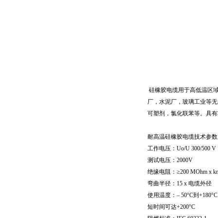
硅橡胶电缆用于高低温区
厂，水泥厂，玻璃工业等无
可塑剂，氯化联苯等。具有
耐高温硅橡胶电缆技术参数
工作电压：
Uo/U 300/500 V
测试电压：
2000V
绝缘电阻：≥
200 MOhm x k
弯曲半径：
15 x
电缆外径
使用温度：–
50
°
C
到
+180
°
C
短时间可达
+200
°
C