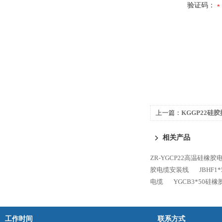
验证码：
上一篇：
KGGP22硅
相关产品
ZR-YGCP22高温硅橡胶
胶电缆安装线
JBHF
电缆
YGCB3*50硅
工作时间
联系方式