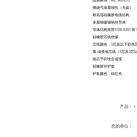
阻燃标准：
IEC 60332-1
燃烧气体腐蚀性（无卤）：
耐高温硅橡胶电缆结构
多股细镀锡铜丝导体
导体结构按照
VDE 0295
第
硅橡胶芯线绝缘
芯线颜色，
5
芯及以下彩色
黄
-
绿接地芯线（
3
芯及
3
芯
线芯节距绞合成缆
硅橡胶外护套
护套颜色：棕红色
产品：
您的单位：