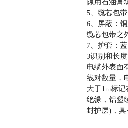
隙用石油膏
5
、缆芯包带
6
、屏蔽：铜
缆芯包带之
7
、护套：蓝
3
识别和长度
电缆外表面
线对数量，
大于
1m
标记
绝缘，铝塑
封护层
)
，具