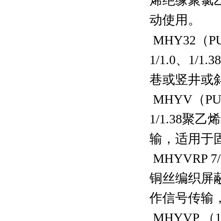
烯绝缘聚氯
动使用。
MHY32
（
P
1/1.0
、
1/1.38
巷或竖井或
MHYV
（
P
1/1.38
聚乙烯
输，适用于
MHYVRP 7/
铜丝编织屏
作信号传输
MHYVP
（