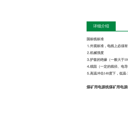
详细介绍
国标线标准
⒈外观标准，电线上必须有
⒉机械强度
⒊护套的绝缘（一般大于
1
⒋线阻（一定的线径、电导
⒌高温冲击
140
度下，低温
-
煤矿用电源线
煤矿用电源