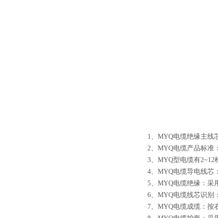
1
、
MYQ
电缆绝缘主线
2
、
MYQ
电缆产品标准
3
、
MYQ
型电缆有
2~12
4
、
MYQ
电缆导电线芯
5
、
MYQ
电缆绝缘：采
6
、
MYQ
电缆线芯识别
7
、
MYQ
电缆成缆：按