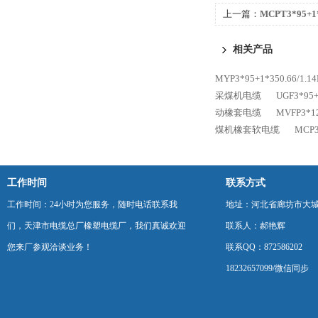
上一篇：
MCPT3*95+1
电复合电缆
相关产品
MYP3*95+1*350.66
采煤机电缆
UGF3*9
动橡套电缆
MVFP3*
煤机橡套软电缆
MCP
工作时间
联系方式
工作时间：24小时为您服务，随时电话联系我
地址：河北省廊坊市大
们，天津市电缆总厂橡塑电缆厂，我们真诚欢迎
联系人：郝艳辉
您来厂参观洽谈业务！
联系QQ：872586202
18232657099/微信同步