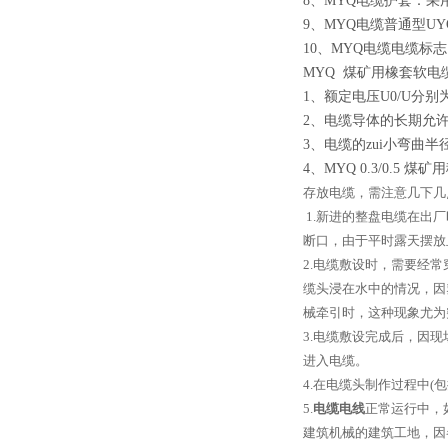
8
、
MYQ
电缆护套：采
9
、
MYQ
电缆普通型
UY
10
、
MYQ
电缆电缆标志
MYQ
煤矿用橡套软电
1
、额定电压
U0/U
分别
2
、电缆导体的长期允
3
、电缆的
zui
小弯曲半
4
、
MYQ 0.3/0.5
煤矿用
存放电缆，需注意几下几
1.
新进的整盘电缆在出厂
断口，由于平时露天摆放
2.
电缆敷设时，需要经常
缆头浸在水中的情况，因
械牵引时，这种现象尤为
3.
电缆敷设完成后，因现
进入电缆。
4.
在电缆头制作过程中
(
包
5.
电缆电线
正常运行中，
建筑机械的建筑工地，因