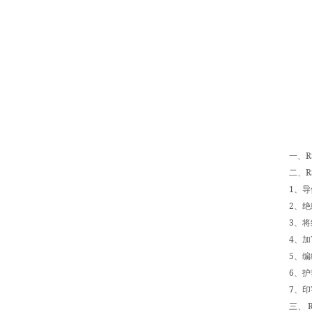
R
一、
R
二、
1
、导
2
、绝
3
、将
4
、加
5
、编
6
、护
7
、印
R
三、