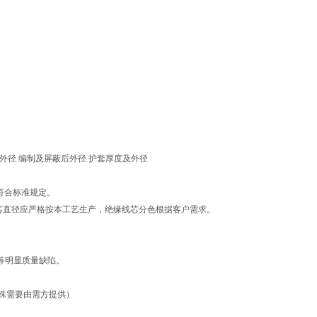
外径
编制及屏蔽后外径
护套厚度及外径
符合标准规定。
芯直径应严格按本工艺生产，绝缘线芯分色根据客户需求。
。
等明显质量缺陷。
殊需要由需方提供）