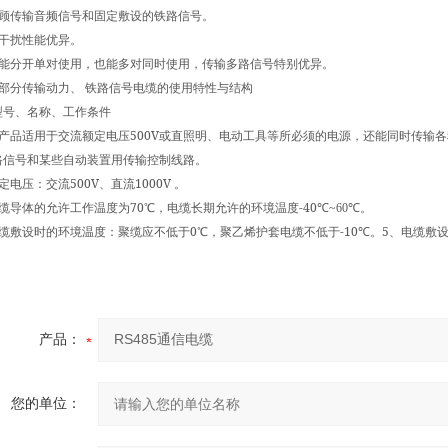
顾传输音频信号和固定敷设的铁路信号。
干扰性能优异。
能分开单对使用，也能多对同时使用，传输多路信号特别优异。
部分传输动力、
铁路信号电缆的使用特性与结构
型号、名称、工作条件
500V
产品适用于交流额定电压
或直照明、电动工具等所必须的电源，还能同时传输各
路信号和某些自动装置用传输控制线路。
500V
1000V
定电压：交流
、直流
。
70
-40
缆导体的允许工作温度为
℃
，电缆长期允许的环境温度
℃
~60
℃
。
0
-10
5
缆敷设时的环境温度：聚缆应不低于
℃
，聚乙烯护套电缆不低于
℃
。
、电缆敷
产品：
您的单位：