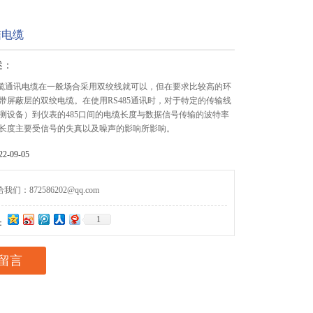
信电缆
述：
信电缆通讯电缆在一般场合采用双绞线就可以，但在要求比较高的环
带屏蔽层的双绞电缆。在使用RS485通讯时，对于特定的传输线
测设备）到仪表的485口间的电缆长度与数据信号传输的波特率
长度主要受信号的失真以及噪声的影响所影响。
-09-05
们：872586202@qq.com
1
：
留言