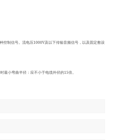
1000V
种控制信号。流电压
及以下传输音频信号，以及固定敷设
15
设时最小弯曲半径：应不小于电缆外径的
倍。