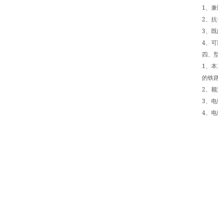
1
、兼
2
、抗
3
、既
4
、可
四、
1
、本
的铁
2
、额
3
、电
4
、电