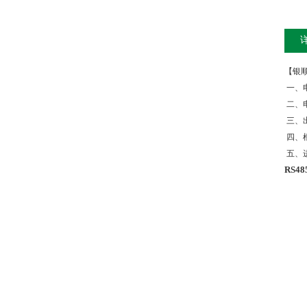
【银
一、
二、
三、
四、
五、
RS4