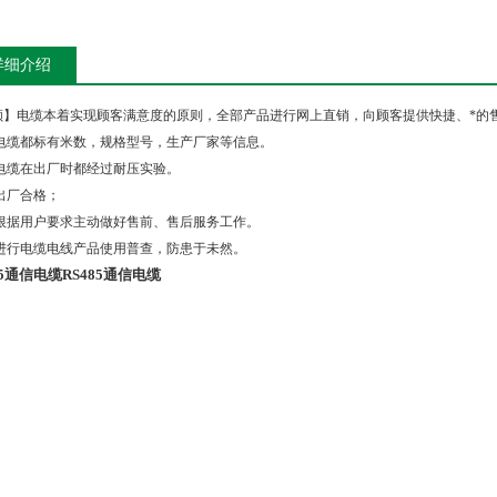
详细介绍
顺】电缆本着实现顾客满意度的原则，全部产品进行网上直销，向顾客提供快捷、*的
电缆都标有米数，规格型号，生产厂家等信息。
电缆在出厂时都经过耐压实验。
出厂合格；
根据用户要求主动做好售前、售后服务工作。
进行电缆电线产品使用普查，防患于未然。
85通信电缆
RS485通信电缆