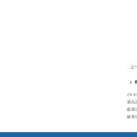
上
ZR-
通讯总
蔽通
蔽通