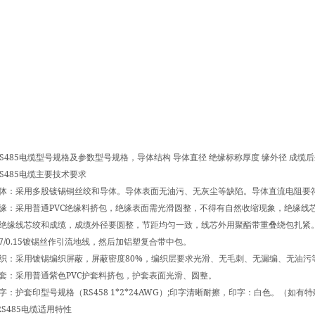
S485
电缆型号规格及参数型号规格，导体结构
导体直径
绝缘标称厚度
缘外径
成缆后
S485
电缆主要技术要求
体：采用多股镀锡铜丝绞和导体。导体表面无油污、无灰尘等缺陷。导体直流电阻要
PVC
缘：采用普通
绝缘料挤包，绝缘表面需光滑圆整，不得有自然收缩现象，绝缘线
绝缘线芯绞和成缆，成缆外径要圆整，节距均匀一致，线芯外用聚酯带重叠绕包扎紧
7/0.15
镀锡丝作引流地线，然后加铝塑复合带中包。
80%
织：采用镀锡编织屏蔽，屏蔽密度
，编织层要求光滑、无毛刺、无漏编、无油污
PVC
套：采用普通紫色
护套料挤包，护套表面光滑、圆整。
RS458 1*2*24AWG
;
字：护套印型号规格（
）
印字清晰耐擦，印字：白色。（如有特
S485
电缆适用特性