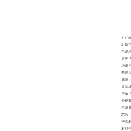
1
产
2
抗
电缆
导体
:
绝缘
:
包裹
:
成缆
:
导流
屏蔽
:
外护
电缆
芯数
护套
材料