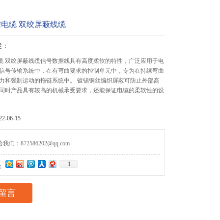
通信电缆 双绞屏蔽线缆
述：
信电缆 双绞屏蔽线缆信号数据线具有高度柔软的特性，广泛应用于电
信号传输系统中，在有弯曲要求的控制单元中，专为在持续弯曲
力和强制运动的拖链系统中。 镀锡铜丝编织屏蔽可防止外部高
同时产品具有较高的机械承受要求，还能保证电缆的柔软性的设
-06-15
们：872586202@qq.com
1
：
留言