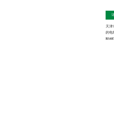
天津
的电
RS4