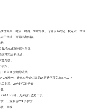
品性能高柔、耐震、耐油、防紫外线、传输信号稳定、抗电磁干扰强，
电磁干扰强、可远距离传输。
结构
多股精绞成束镀锡丝导体；
特殊
PE
混合料绝缘；
线芯对绞；
小节距；
线：独立
TC
接地导流线
铝箔纸绕包、镀锡铜丝编织双屏蔽
,
屏蔽层覆盖率
80%
以上；
套
:
工业黑、灰色
PVC
外护套
参数
：
2X0.4 SQ
等，具体型号查看下表
材质：工业灰色
PVC
外护套
形状：圆线