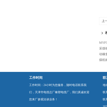
上
线
MYP
采煤
动橡
煤机
工作时间
联
工作时间：24小时为您服务，随时电话联系我
地
们，天津市电缆总厂橡塑电缆厂，我们真诚欢迎
联
您来厂参观洽谈业务！
联系
18