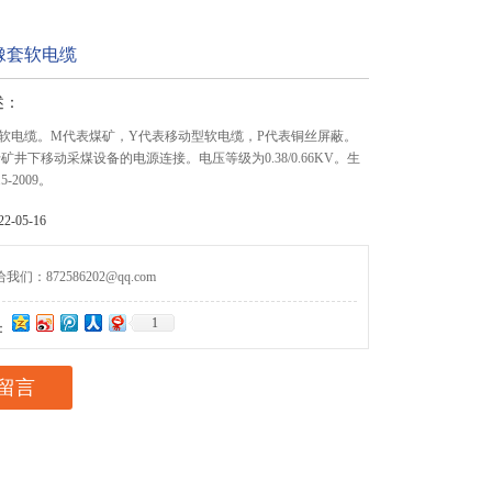
橡套软电缆
述：
软电缆。M代表煤矿，Y代表移动型软电缆，P代表铜丝屏蔽。
矿井下移动采煤设备的电源连接。电压等级为0.38/0.66KV。生
5-2009。
-05-16
们：872586202@qq.com
1
：
留言