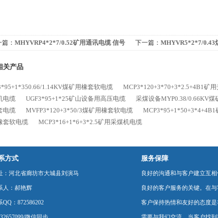
一篇：
MHYVRP4*2*7/0.52矿用通讯电缆 信号
下一篇：
MHYVR5*2*7/0
缆
相关产品
3*95+1*350.66/1.14KV煤矿用橡套软电缆
MCP3*120+3*70+3*2.5+4B
机电缆
UGF3*95+1*25矿山设备用高压电缆
采煤设备MYP0.38/0.66K
套电缆
MVFP3*120+3*50/3煤矿用橡套软电缆
MCP3*95+1*50+3*4+
橡套软电缆
MCP3*16+1*6+3*2.5矿用采煤机电缆
系方式
服务保障
址：河北省廊坊市大城县刘演马
良好的沟通和与客户建立互相
系人：郝艳辉
良好的客户服务的关键。在与
QQ：872586202
客户保持热情和友好的态度是
232657099/微信同步
需要与我们交流，当客户找到