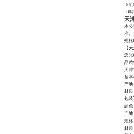
10,
采
11
煤
天
本公
准。
规格
【天
您光
品质
天津
基本
产地
材质
包装
颜色
产地
规格
材质