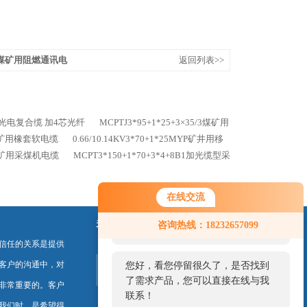
.43煤矿用阻燃通讯电
返回列表>>
1矿用光电复合缆 加4芯光纤
MCPTJ3*95+1*25+3×35/3煤矿用
V煤矿用橡套软电缆
0.66/10.14KV3*70+1*25MYP矿井用移
4B1矿用采煤机电缆
MCPT3*150+1*70+3*4+8B1加光缆型采
在线交流
您好！欢迎前来咨询，很高兴为您
关注我们
咨询热线：18232657099
服务，请问您要咨询什么问题呢？
信任的关系是提供
客户的沟通中，对
您好，看您停留很久了，是否找到
了需求产品，您可以直接在线与我
非常重要的。客户
联系！
我们时，是希望得