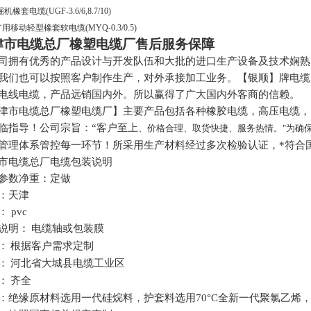
掘机橡套电缆
(UGF-3.6/6,8.7/10)
矿用移动轻型橡套软电缆
(MYQ-0.3/0.5)
津市电缆总厂橡塑电缆厂售后服务保障
司拥有优秀的产品设计与开发队伍和大批的进口生产设备及技术娴熟
我们也可以按照客户制作生产，对外承接加工业务。【银顺】牌电缆
电线电缆，产品远销国内外。所以赢得了广大国内外客商的信赖。
津市电缆总厂橡塑电缆厂】主要产品包括各种橡胶电缆，高压电缆，
临指导！公司宗旨：“客户至上
、价格合理、取货快捷、服务热情。"为确
管理体系管控每一环节！所采用生产材料经过多次检验认证，*符合
市电缆总厂电缆包装说明
参数净重：定做
：天津
：
pvc
说明：
电缆轴或包装膜
：
根据客户需求定制
：
河北省大城县电缆工业区
：
齐全
：绝缘原材料选用一代硅烷料，护套料选用
70
°
C
全新一代聚氯乙烯