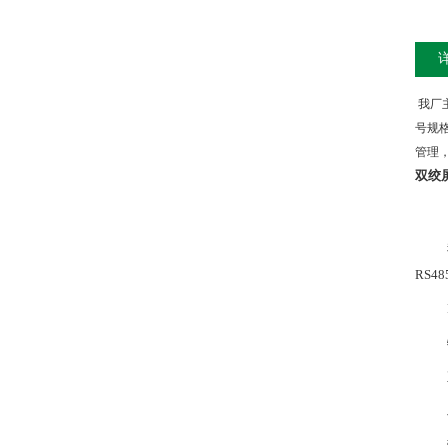
我厂
号规
管理
双绞
RS48