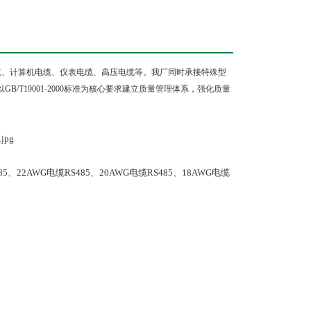
缆、计算机电缆、仪表电缆、高压电缆等。我厂同时承接特殊型
以
GB/T19001-2000
标准为核心要求建立质量管理体系，强化质量
85
、
22AWG
电缆
RS485
、
20AWG
电缆
RS485
、
18AWG
电缆