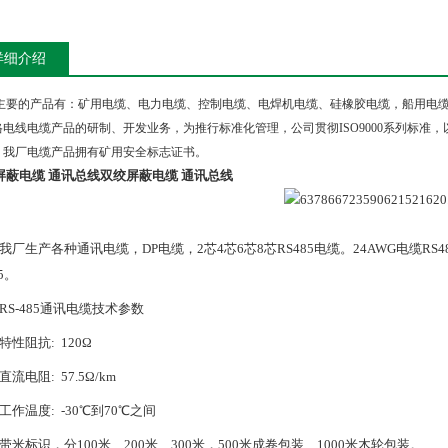
详细介绍
主要的产品有：矿用电缆、电力电缆、控制电缆、电焊机电缆、硅橡胶电缆，船用电
格电线电缆产品的研制、开发业务，为推行标准化管理，公司贯彻
ISO9000
系列标准，
，我厂电缆产品拥有矿用安全标志证书。
屏蔽电缆 通讯总线
双绞屏蔽电缆 通讯总线
我厂生产各种通讯电缆，
DP
电缆，
2
芯
4
芯
6
芯
8
芯
RS485
电缆。
24AWG
电缆
RS4
5
。
RS-485
通讯电缆技术参数
特性阻抗
: 120
Ω
直流电阻
: 57.5
Ω
/km
工作温度
: -30
℃到
70
℃之间
带米标识，分
100
米、
200
米、
300
米，
500
米成卷包装、
1000
米木轮包装。