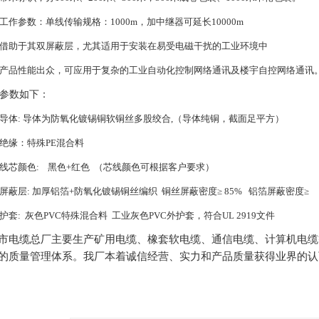
工作参数
：单线传输规格：
1000m
，加中继器可延长
10000m
借助于其双屏蔽层，尤其适用于安装在易受电磁干扰的工业环境中
产品性能出众，可应用于复杂的工业自动化控制网络通讯及楼宇自控网络通讯
参数如下：
导体
:
导体为防氧化镀锡铜软铜丝多股绞合
,
（导体纯铜，截面足平方）
绝缘
：特殊
PE
混合料
线芯颜色
:
黑色
+
红色
（芯线颜色可根据客户要求）
屏蔽层
:
加厚铝箔
+
防氧化镀锡铜丝编织
铜丝屏蔽密度≥
85%
铝箔屏蔽密度≥
护套
:
灰色
PVC
特殊混合料
工业灰色
PVC
外护套，符合
UL 2919
文件
市电缆总厂主要生产矿用电缆、橡套软电缆、通信电缆、计算机电缆
的质量管理体系。我厂本着诚信经营、实力和产品质量获得业界的认