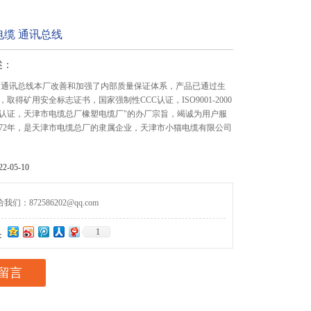
电缆 通讯总线
述：
 通讯总线本厂改善和加强了内部质量保证体系，产品已通过生
取得矿用安全标志证书，国家强制性CCC认证，ISO9001-2000
认证，天津市电缆总厂橡塑电缆厂"的办厂宗旨，竭诚为用户服
972年，是天津市电缆总厂的隶属企业，天津市小猫电缆有限公司
-05-10
们：872586202@qq.com
1
：
留言