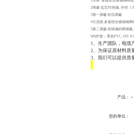
1
导体
:
多股绞合镀锡铜网线
2
绝缘
:
实芯
PE
绝缘
,
外径
: 1
3
第一屏蔽
:
铝箔屏蔽
4
引流线
:
多股绞合镀锡铜网
5
第二屏蔽
:
铝镁编织网屏蔽
6
内护套：黑色
PVC, OD: 8.
1
、生产团队，电缆
2
、为保证原材料质
3
、我们可以提供质
产品：
您的单位：