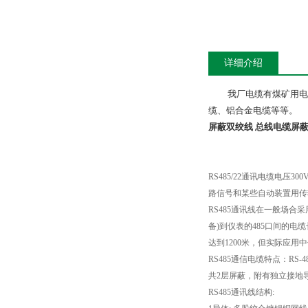
详细介绍
我厂电缆有煤矿用电
缆、铝合金电缆等等。
屏蔽双绞线 总线电缆
屏蔽
RS485/22
通讯电缆电压
300
路信号和某些自动装置用传
RS485
通讯线在一般场合采
备
)
到仪表的
485
口间的电缆
达到
1200
米，但实际应用中
RS485
通信电缆特点：
RS-4
共
2
层屏蔽，附有独立接地
RS485
通讯线结构
: