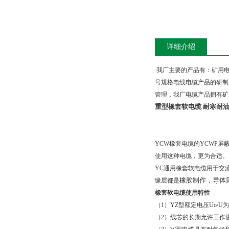
详细介绍
我厂主要的产品有：矿用
号规格电线电缆产品的研制
管理，我厂电缆产品拥有矿
重型橡套软电缆 耐寒耐
YCW
橡套电缆的
YCWP
屏
使用这种电缆，更为合适。
YC
通用橡套软电缆用于交
橡胶制作，导体
缘层都是
橡套软电缆使用特性
（
1
）
YZ
型额定电压
Uo/U
为
（
2
）线芯的长期允许工作