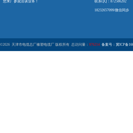
您来厂参观洽谈业务！
联系QQ：872586202
18232657099/微信同步
©2026 天津市电缆总厂橡塑电缆厂 版权所有 总访问量：
976214
备案号：冀ICP备1602