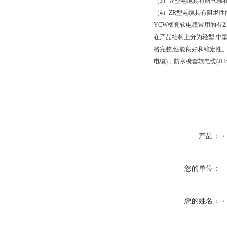
（
3
）
W
型电缆具有耐气候
（
4
）
ZR
型电缆具有阻燃性
YCW
橡套软电缆常用的有
2
在产品结构上分为轻型
,
中
格完整
,
性能良好和稳定性
电缆
)
，防水橡套软电缆
(JH
产品：
您的单位：
您的姓名：