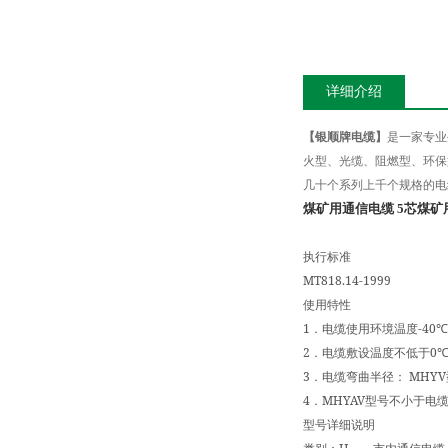
详细介绍
【银顺牌电缆】
是一家专业
火型、光缆、阻燃型、环保
几十个系列上千个规格的电
煤矿用通信电缆 5芯
煤矿
执行标准
MT818.14-1999
使用特性
1
-40
．电缆使用环境温度
℃
2
0
．电缆敷设温度不低于
3
MHYV
．电缆弯曲半径：
4
MHYAV
．
型号不小于电
型号详细说明