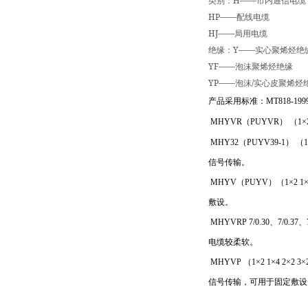
H——
类别：
市内通信电缆
HP——
配线电缆
HJ——
局用电缆
Y——
绝缘：
实心聚烯烃绝
YF——
泡沫聚烯烃绝缘
YP——
/
泡沫
实心皮聚烯烃
产品采用标准：
MT818-199
MHYVR
（
PUYVR
）
（
1×
MHY32
（
PUYV39-1
）
（
1
信号传输。
MHYV
（
PUYV
）（
1×2 1×
敷设。
MHYVRP 7/0.30
、
7/0.37
、
电缆较柔软。
MHYVP
（
1×2 1×4 2×2 3×
信号传输，可用于固定敷设