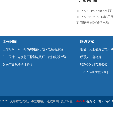
相关产品
MHYVRP4*2*7/0.5
MHYVP4*2*7/0.43
矿用钢丝铠装通信电缆
工作时间
联系方式
工作时间：24小时为您服务，随时电话联系我
地址：河北省廊坊市大
们，天津市电缆总厂橡塑电缆厂，我们真诚欢迎
联系人：郝艳辉
您来厂参观洽谈业务！
联系QQ：872586202
18232657099/微信同步
©2026 天津市电缆总厂橡塑电缆厂 版权所有 总访问量：
967508
备案号：冀ICP备1602