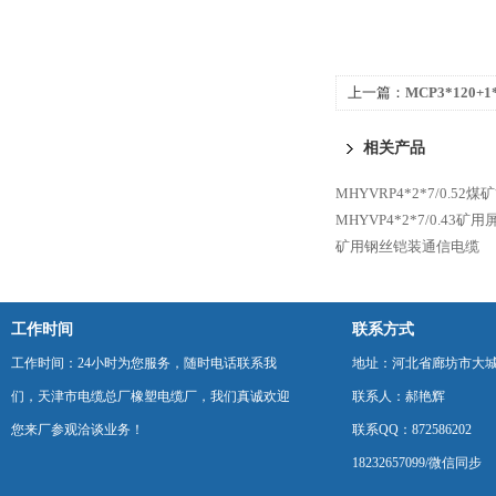
上一篇：
MCP3*120+1
电复合缆 矿用电缆
相关产品
MHYVRP4*2*7/0.5
MHYVP4*2*7/0.43
矿用钢丝铠装通信电缆
工作时间
联系方式
工作时间：24小时为您服务，随时电话联系我
地址：河北省廊坊市大
们，天津市电缆总厂橡塑电缆厂，我们真诚欢迎
联系人：郝艳辉
您来厂参观洽谈业务！
联系QQ：872586202
18232657099/微信同步