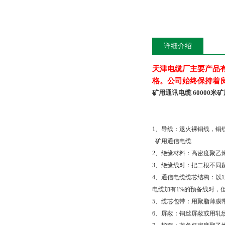
详细介绍
天津电缆厂主要产品
格。公司始终保持着
矿用通讯电缆 60000米
矿
1
、导线：退火裸铜线，铜
矿用通信电缆
2
、绝缘材料：高密度聚乙
3
、绝缘线对：把二根不同
4
、通信电缆缆芯结构：以
1
电缆加有
1%
的预备线对，
5
、缆芯包带：用聚脂薄膜
6
、屏蔽：铜丝屏蔽或用轧