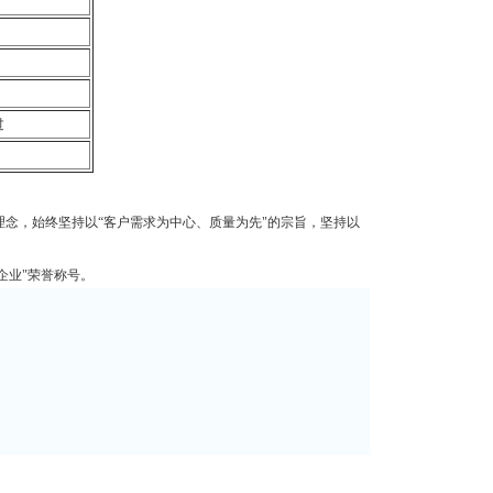
过
理念，始终坚持以“客户需求为中心、质量为先"的宗旨，坚持以
企业"荣誉称号。