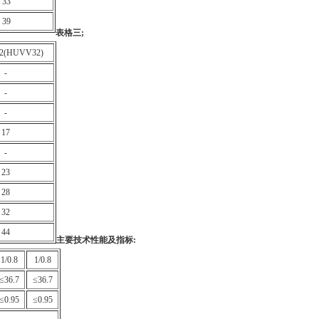
33
39
表格三
;
(HUVV32)
-
-
-
17
-
23
28
32
44
主要技术性能及指标
:
1/0.8
1/0.8
≤36.7
≤36.7
≤0.95
≤0.95