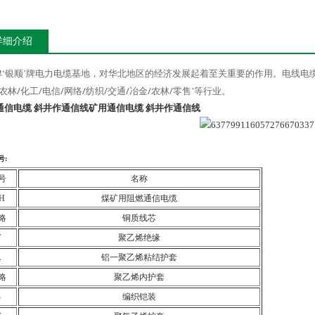
详细介绍
津‘银顺’牌电力电缆基地，对华北地区的经济发展起着至关重要的作用。电线电缆
/
/
/
/
/
/
/
/
农林
化工
电信
网络
纺织
交通
冶金
农林
零售’等行业。
通信电缆 斜井作通信线
矿用通信电缆 斜井作通信线
号
:
号
名称
H
煤矿用阻燃通信电缆
略
铜质线芯
T
聚乙烯绝缘
A
铝一聚乙烯粘结护套
略
聚乙烯内护套
B
编织铠装