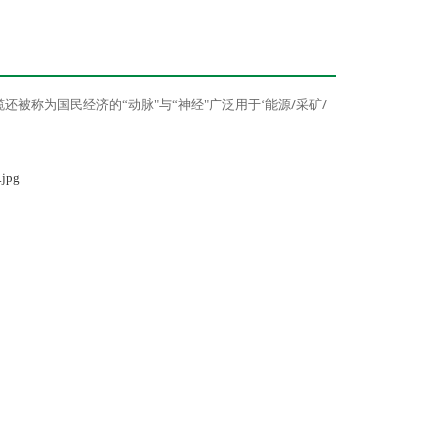
/
/
还被称为国民经济的“动脉"与“神经"广泛用于‘能源
采矿