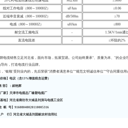
20
℃
时电缆绝缘线芯绝缘电阻
MΩ.km
≥3000
线对工作电容（
800
～
1000HZ
）
uF/km
≤0.06
近端串音衰减（
800
～
1000HZ
）
dB/500m
≥70
电感（
800
～
1000HZ
）
uH/km
≤800
耐交流工频电压
-
1.5KV/1min
通
直流电阻差
-
≤
环阻的
2%
顺’牌电缆销售立足河北省，面向市场，拓展贸易。公司始终秉承“、质量为本、"的企业
为导向，打造电缆行业品牌。
，‘银顺’受到业内的，先后荣获“消费者满意单位"“规范文明诚信单位"“守合同重信用
价格】电议（含
13%
增值税含运费）
售
部】：郝艳辉
厂家】天津市电缆总厂橡塑电缆厂
基地】河北省廊坊市大城县刘演马电缆工业区
款
帐
号】
91608040020110005316
户
行】河北省大城县刘固献农村信用社