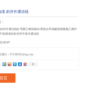
电缆 斜井作通信线
述：
 斜井作通信线矿用聚乙烯绝缘铝/塑复合带屏蔽阻燃聚氯乙烯护
于较潮湿的斜井和平巷作通信线
-03-07
们：872586202@qq.com
0
：
留言