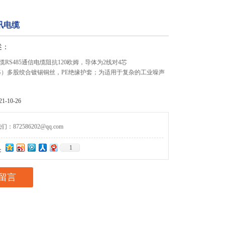
通讯电缆
述：
讯电缆RS485通信电缆阻抗120欧姆，导体为2线对4芯
4AWG）多股绞合镀锡铜丝，PE绝缘护套；为适用于复杂的工业噪声
-10-26
872586202@qq.com
1
：
留言