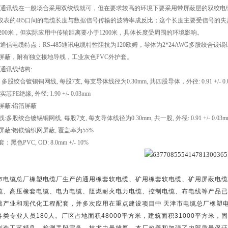
通讯线在一般场合采用双绞线就可，但在要求较高的环境下要采用带屏蔽层的双绞电
仪表的
485
口间的电缆长度与数据信号传输的波特率成反比；这个长度主要受信号的失
200
米，但实际应用中传输距离要小于
1200
米，具体长度受周围的环境影响。
通信电缆特点：
RS-485
通讯电缆特性阻抗为
120
欧姆，导体为
2*24AWG
多股绞合镀锡
屏蔽，附有独立接地导线，工业灰色
PVC
外护套。
通讯线结构
:
:
多股绞合镀锡铜网线
,
每股
7
支
,
每支导体线径为
0.30mm,
共四股导体，外径
: 0.91 +/- 
实芯
PE
绝缘
,
外径
: 1.90 +/- 0.03mm
屏蔽
:
铝箔屏蔽
线
:
多股绞合镀锡铜网线
,
每股
7
支
,
每支导体线径为
0.30mm,
共一股
,
外径
: 0.91 +/- 0.03
屏蔽
:
铝镁编织网屏蔽
,
覆盖率为
55%
套：黑色
PVC, OD: 8.0mm +/- 10%
市电缆总厂橡塑电缆厂生产的通用橡套软电缆、矿用橡套软电缆、矿用屏蔽电缆
缆、高压橡套电缆、电力电缆、阻燃耐火电力电缆、控制电缆、布电线等产品已
础产业和现代化工程配套，并多次应用在重点建设项目中
天津市电缆总厂橡塑
各类专业人员
180
人。厂区占地面积
48000
平方米，建筑面积
31000
平方米，固