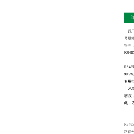
我厂
号规
管理
RS4
RS485
99.9%
专用
十米
敏度
此，
RS485
路信