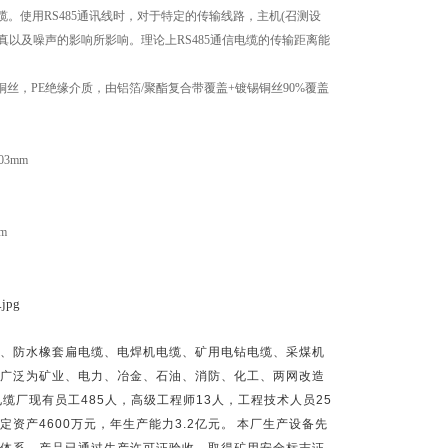
缆。使用
RS485
通讯线时，对于特定的传输线路，主机
(
召测设
真以及噪声的影响所影响。理论上
RS485
通信电缆的传输距离能
铜丝，
PE
绝缘介质，由铝箔
/
聚酯复合带覆盖
+
镀锡铜丝
90%
覆盖
0.03mm
mm
、防水橡套扁电缆、电焊机电缆、矿用电钻电缆、采煤机
广泛为矿业、电力、冶金、石油、消防、化工、两网改造
电缆厂现有员工
485
人，高级工程师
13
人，工程技术人员
25
定资产
4600
万元，年生产能力
3.2
亿元。
本厂生产设备先