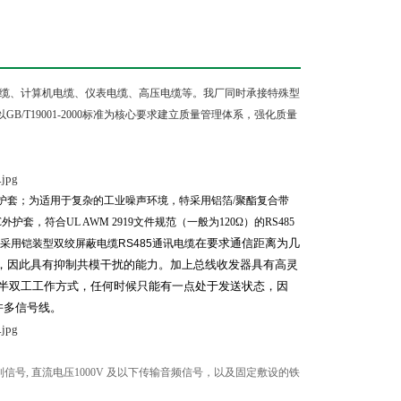
缆、计算机电缆、仪表电缆、高压电缆等。我厂同时承接特殊型
以
GB/T19001-2000
标准为核心要求建立质量管理体系，强化质量
护套；为适用于复杂的工业噪声环境，特采用铝箔
/
聚酯复合带
C
外护套，符合
UL AWM 2919
文件规范（一般为
120Ω
）的
RS485
在要求通信距离为几
采用铠装型双绞屏蔽电缆
RS485
通讯电缆
，因此具有抑制共模干扰的能力。加上总线收发器具有高灵
半双工工作方式，任何时候只能有一点处于发送状态，因
许多信号线。
制信号
,
直流电压
1000V
及以下传输音频信号，以及固定敷设的铁