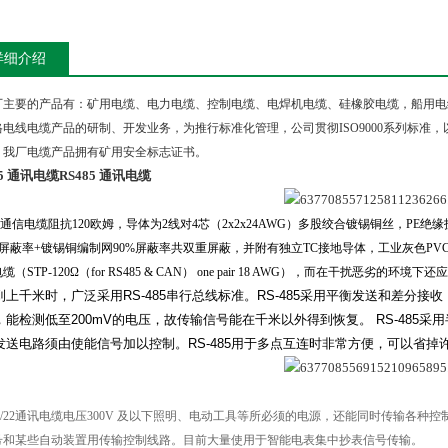
详细介绍
主要的产品有：矿用电缆、电力电缆、控制电缆、电焊机电缆、硅橡胶电缆，船用电
格电线电缆产品的研制、开发业务，为推行标准化管理，公司贯彻
ISO9000
系列标准，
，我厂电缆产品拥有矿用安全标志证书。
85 通讯电缆
RS485 通讯电缆
通信电缆阻抗
120
欧姆，导体为
2
线对
4
芯（
2x2x24AWG
）多股绞合镀锡铜丝，
PE
绝缘
屏蔽率
+
镀锡铜编制网
90%
屏蔽率共双重屏蔽，并附有独立
TC
接地导体，工业灰色
PV
电缆（
STP-120Ω
（
for RS485 & CAN
）
one pair 18 AWG
），而在干扰恶劣的环境下还应
到上千米时，广泛采用
RS-485
串行总线标准。
RS-485
采用平衡发送和差分接收
，能检测低至
200mV
的电压，故传输信号能在千米以外得到恢复。
RS-485
采用
发送电路须由使能信号加以控制。
RS-485
用于多点互连时非常方便，可以省掉
/22
通讯电缆电压
300V
及以下照明、电动工具等所必须的电源，还能同时传输各种控
号和某些自动装置用传输控制线路。目前大量使用于智能电表集中抄表信号传输。