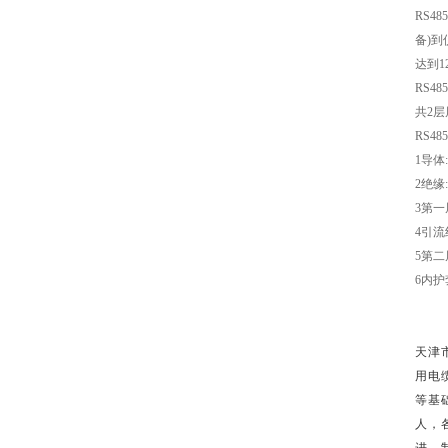
RS485
备
)
到
达到
1
RS485
共
2
层
RS485
1
导体
2
绝缘
:
3
第一
4
引流
5
第二
6
内护
天津
用电
等基
人，