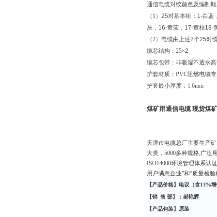
通信电缆对绞颜色及编制顺
（
1
）
25
对基本组：
1-
白蓝
灰，
16-
黄蓝，
17-
黄桔
18-
（
2
）电缆由上述
2
个
25
对
缆芯结构：
25
×
2
缆芯包带：非吸湿不透水高
护套材质：
PVC
阻燃电缆专
护套最小厚度：
1.6mm
煤矿用通信电缆 现货
煤矿
天津市电缆总厂主要生产矿
大类，5000多种规格,广
ISO14000环境管理体
用户满意企业"和“质量检验
【产品价格】电议（含
1
3
%
增
【销
售
部】：郝艳辉
【产品包装】原装