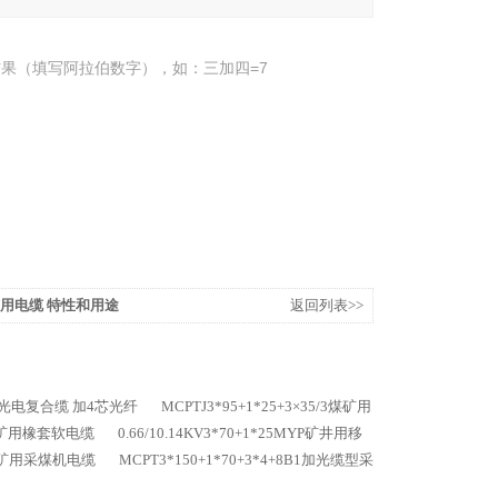
果（填写阿拉伯数字），如：三加四=7
煤矿用电缆 特性和用途
返回列表>>
1矿用光电复合缆 加4芯光纤
MCPTJ3*95+1*25+3×35/3煤矿用
V煤矿用橡套软电缆
0.66/10.14KV3*70+1*25MYP矿井用移
4B1矿用采煤机电缆
MCPT3*150+1*70+3*4+8B1加光缆型采