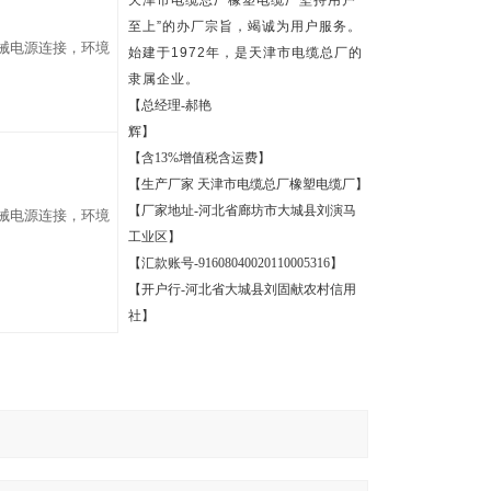
天津市电缆总厂橡塑电缆厂坚持用户
至上
”
的办厂宗旨，竭诚为用户服务。
械电源连接，环境
始建于
1972
年，是天津市电缆总厂的
隶属企业。
【总经理
-
郝艳
辉】
【含
13%
增值税含运费】
【生产厂家
天津市电缆总厂橡塑电缆厂】
【厂家地址
-
河北省廊坊市大城县刘演马
械电源连接，环境
工业区】
【汇款账号
-91608040020110005316
】
【开户行
-
河北省大城县刘固献农村信用
社】