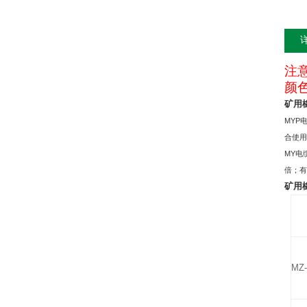
注
颜
矿用
MYP
合使
MY
电
倍；有
矿用
MZ-