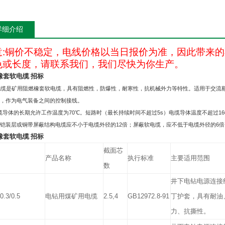
详细介绍
意
:
铜价不稳定，电线价格以当日报价为准，因此带来的
色或长度，请联系我们，我们尽快为你生产。
橡套软电缆 招标
电缆是矿用阻燃橡套软电缆，具有阻燃性，防爆性，耐寒性，抗机械外力等特性。适用于交流
用，作为电气装备之间的控制接线。
缆导体的长期允许工作温度为
70
℃。短路时（最长持续时间不超过
5s
）电缆导体温度不超过
16
铠装层或铜带屏蔽结构电缆应不小于电缆外径的
12
倍；屏蔽软电缆，应不低于电缆外径的
6
倍
橡套软电缆 招标
截面芯
产品名称
执行标准
主要适用范围
数
井下电钻电源连接
0.3/0.5
电钻用煤矿用电缆
2.5,4
GB12972.8-91
丁护套，具有耐油
力、抗撕性。