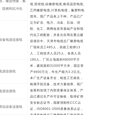
线，橡皮绝缘，氯
缆
,
双绞线
,
硅橡胶电缆
,
耐高温型电缆
,
、阻燃和抗冲击
乙丙橡胶电缆
,
计算机电缆，氟塑料电
缆等。我厂产品有上千种。产品已广
泛为矿业、电力、冶金、石油、消
防、化工、两网改造等基础产业和现
代化工程配套，并多次应用在重点建
设备电源连接线
设项目中。天津市电缆总厂橡塑电缆
厂现有员工
485
人，高级工程师
13
人，工程技术人员
25
人，各类人员
180
人。厂区占地面积
48000
平方
米，建筑面积
31000
平方米，固定资
电源连接线
产
4600
万元，年生产能力
3.2
亿元。
本厂生产设备齐全，制造工艺精良，
检测手段完备，技术力量雄厚。我厂
改善和加强了内部质量保证体系，产
电源连接线
品已通过生产许可证验收，取得矿用
安全标志证书，国家强制性
CCC
认
类似设备连接线
证，
ISO9001-2000
质量体系认证，