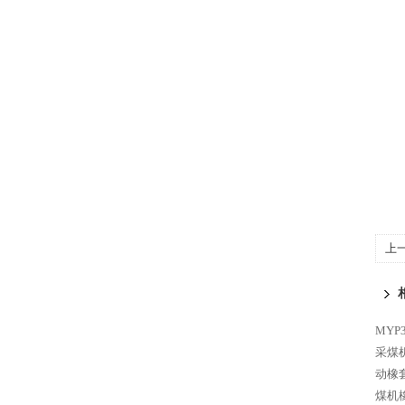
上
齐
MYP
采煤
动橡
煤机