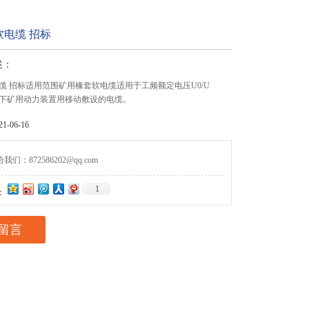
电缆 招标
述：
缆 招标适用范围矿用橡套软电缆适用于工频额定电压U0/U
V及以下矿用动力装置用移动敷设的电缆。
-06-16
们：872586202@qq.com
1
：
留言