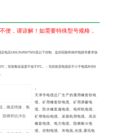
不便，请谅解！如需要特殊型号规格，
额定电压
U0/U
为
450/750V
及以下控制、监控回路和保护线路等要求场
0
℃；安装敷设温度不低于
0
℃。；无铠装层电缆应不小于电缆外径
6
。
、
天津市电缆总厂生产的通用橡套软电
缆、矿用橡套软电缆、矿用屏蔽电
线，橡皮绝缘，氯
缆、防水橡套扁电缆、电焊机电缆、
、阻燃和抗冲击
矿用电钻电缆、采煤机用电缆、高压
橡套电缆、电力电缆、阻燃耐火电
缆、控制电缆、布电线
,
光缆
,
通讯电