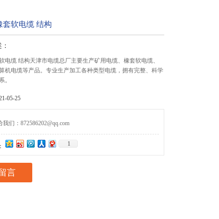
橡套软电缆 结构
述：
软电缆 结构天津市电缆总厂主要生产矿用电缆、橡套软电缆、
算机电缆等产品。专业生产加工各种类型电缆，拥有完整、科学
系。
-05-25
们：872586202@qq.com
1
：
留言