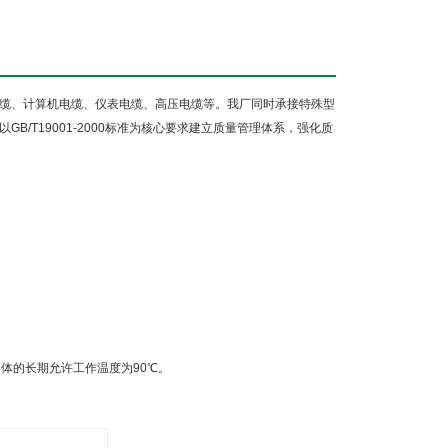
缆、计算机电缆、仪表电缆、高压电缆等。我厂同时承接特殊型
以
GB/T19001-2000
标准为核心要求建立质量管理体系，强化质
导体的长期允许工作温度为
90
℃。