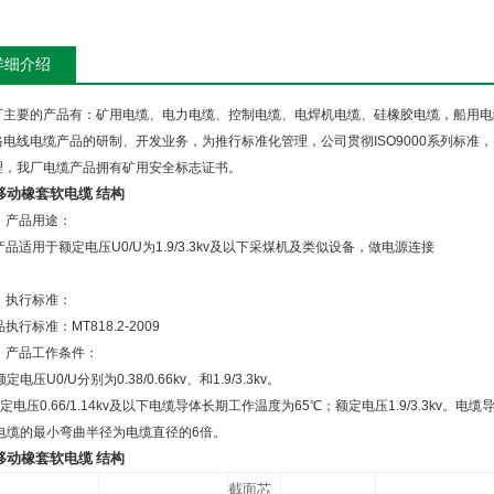
详细介绍
主要的产品有：矿用电缆、电力电缆、控制电缆、电焊机电缆、硅橡胶电缆，船用电
格电线电缆产品的研制、开发业务，为推行标准化管理，公司贯彻
ISO9000
系列标准，
理，我厂电缆产品拥有矿用安全标志证书。
移动橡套软电缆 结构
、产品用途：
产品适用于额定电压
U0/U
为
1.9/3.3kv
及以下采煤机及类似设备，做电源连接
、执行标准：
品执行标准：
MT818.2-2009
、产品工作条件：
额定电压
U0/U
分别为
0.38/0.66kv
、和
1.9/3.3kv
。
定电压
0.66/1.14kv
及以下电缆导体长期工作温度为
65
℃；额定电压
1.9/3.3kv
。电缆
电缆的最小弯曲半径为电缆直径的
6
倍。
移动橡套软电缆 结构
截面芯