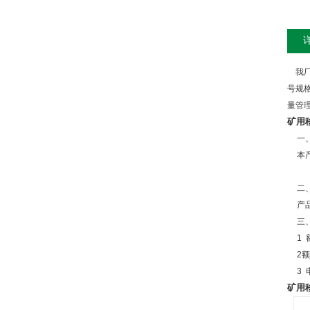
我厂
号规
量管
矿用
一
本
二
产
三
1
2
额
3
矿用