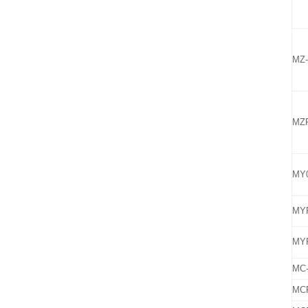
MZ-
MZP
MY0
MYP
MYP
MC-
MCP