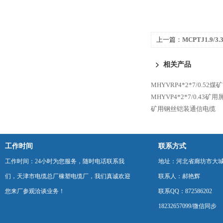
上一篇：
MCPTJ1.9
构和外径
相关产品
MHYVRP4*2*7/0.5
MHYVP4*2*7/0.43
矿用钢丝铠装通信电缆
工作时间
联系方式
工作时间：24小时为您服务，随时电话联系我
地址：河北省廊坊市大
们，天津市电缆总厂橡塑电缆厂，我们真诚欢迎
联系人：郝艳辉
您来厂参观洽谈业务！
联系QQ：872586202
18232657099/微信同步