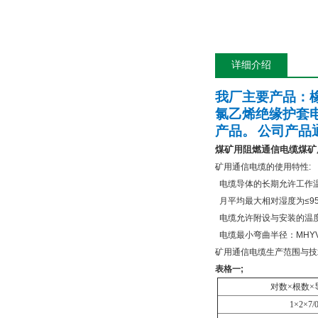
详细介绍
我厂主要产品：
氯乙烯绝缘护套
产品。
公司产品
煤矿用阻燃通信电缆
煤矿
矿用通信电缆的使用特性
:
电缆导体的长期允许工作
月平均最大相对湿度为
≤9
电缆允许附设与安装的温
电缆最小弯曲半径：
MHY
矿用通信电缆生产范围与技
表格一
;
对数
×
根数
×
1×2×7/0