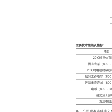
主要技术性能及指标
:
项目
20
℃
时导体直
固有衰减（
800
～
20
℃
时电缆绝缘线
线对工作电容（
800
近端串音衰减（
800
电感（
800
～
10
耐交流工频
直流电阻
备，公司现有连续硫化