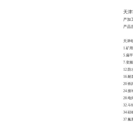
天津
产加
产品
天津
1.
矿用
5.
扁平
7.
变频
12.
防
16.
耐
20.
铁
24.
接
28.
电
32.
斗
34.
硅
37.
氟