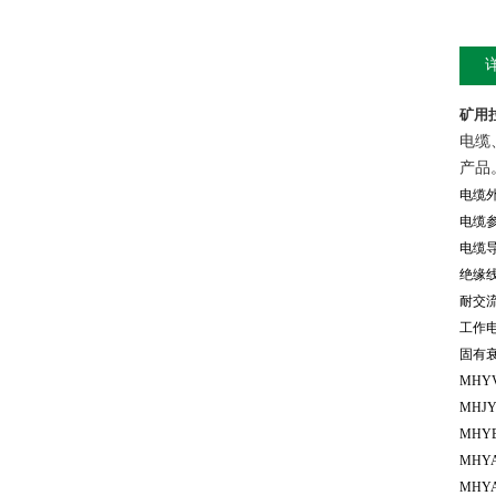
矿用
电缆
产品
电缆外
电缆
电缆
绝缘
耐交
工作电
固有衰
MHY
MHJ
MHY
MHY
MHY