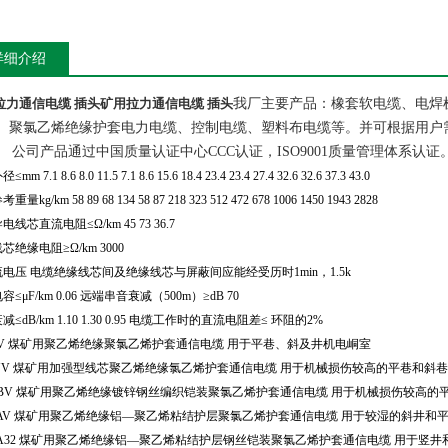
详细介绍
拉力通信电缆 插头
矿用拉力通信电缆 插头
我厂主要产品：橡套软电缆、电焊
、聚氯乙烯绝缘护套电力电缆、控制电缆、塑料布电缆等。并可根据用户
。
公司产品通过中国质量认证中心CCC认证，ISO9001质量管理体系认证
径≤
mm 7.1 8.6 8.0 11.5 7.1 8.6 15.6 18.4 23.4 23.4 27.4 32.6 32.6 37.3 43.0
参考重量
kg/km 58 89 68 134 58 87 218 323 512 472 678 1006 1450 1943 2828
导电线芯直流电阻≤Ω
/km 45 73 36.7
线芯绝缘电阻≥Ω
/km 3000
流电压
电缆绝缘线芯间及绝缘线芯与屏蔽间应能经受历时
1min
，
1.5k
容≤μ
F/km 0.06
远端串音衰减（
500m
）≥
dB 70
减≤
dB/km 1.10 1.30 0.95
电缆工作时的直流电阻差≤
环阻的
2%
V
煤矿用聚乙烯绝缘聚氯乙烯护套通信电缆
用于平巷、斜及井机电峒室
YV
煤矿用加强型线芯聚乙烯绝缘氯乙烯护套通信电缆
用于机械损伤较高的平巷和斜巷
BV
煤矿用聚乙烯绝缘镀锌钢丝编织铠装聚氯乙烯护套通信电缆
用于机械损伤较高的
AV
煤矿用聚乙烯绝缘铝—聚乙烯粘结护层聚氯乙烯护套通信电缆
用于较湿的斜井和
A32
煤矿用聚乙烯绝缘铝—聚乙烯粘结护层钢丝铠装聚氯乙烯护套通信电缆
用于竖井