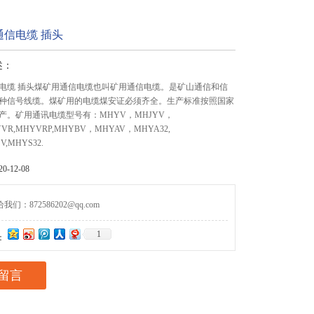
通信电缆 插头
述：
电缆 插头煤矿用通信电缆也叫矿用通信电缆。是矿山通信和信
种信号线缆。煤矿用的电缆煤安证必须齐全。生产标准按照国家
产。矿用通讯电缆型号有：MHYV，MHJYV，
YVR,MHYVRP,MHYBV，MHYAV，MHYA32,
V,MHYS32.
-12-08
们：872586202@qq.com
1
：
留言