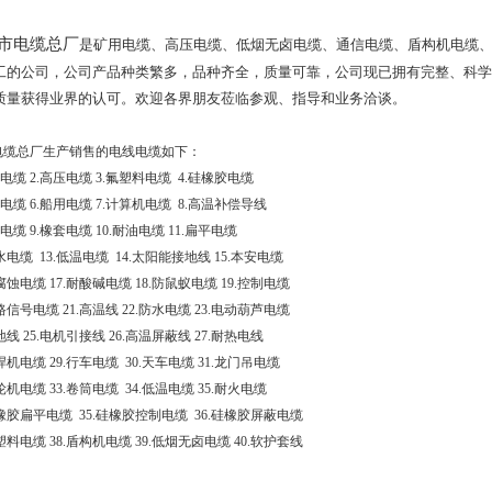
市电缆总厂
是矿用电缆、高压电缆、低烟无卤电缆、通信电缆、盾构机电缆
工的公司，公司产品种类繁多，品种齐全，质量可靠，公司现已拥有完整、科学
质量获得业界的认可。欢迎各界朋友莅临参观、指导和业务洽谈。
电缆总厂生产销售的电线电缆如下：
电缆
2.
高压电缆
3.
氟塑料电缆
4.
硅橡胶电缆
电缆
6.
船用电缆
7.
计算机电缆
8.
高温补偿导线
电缆
9.
橡套电缆
10.
耐油电缆
11.
扁平电缆
水电缆
13.
低温电缆
14.
太阳能接地线
15.
本安电缆
腐蚀电缆
17.
耐酸碱电缆
18.
防鼠蚁电缆
19.
控制电缆
路信号电缆
21.
高温线
22.
防水电缆
23.
电动葫芦电缆
地线
25.
电机引接线
26.
高温屏蔽线
27.
耐热电线
焊机电缆
29.
行车电缆
30.
天车电缆
31.
龙门吊电缆
轮机电缆
33.
卷筒电缆
34.
低温电缆
35.
耐火电缆
橡胶扁平电缆
35.
硅橡胶控制电缆
36.
硅橡胶屏蔽电缆
塑料电缆
38.
盾构机电缆
39.
低烟无卤电缆
40.
软护套线