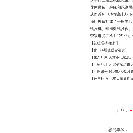
水平的三层连续硫化生产
导体屏蔽、绝缘和绝缘屏
从而避免电缆在高电场下
我厂投资扩建了一座中心
试验机、氧指数试验仪、
套软电缆
(GB/T 12972)
、
【总经理
-
郝艳辉】
【含
13%
增值税含运费】
【生产厂家
天津市电缆总
【厂家地址
-
河北省廊坊市
【汇款账号
-9160804002011
【开户行
-
河北省大城县刘
产品：
您的单位：