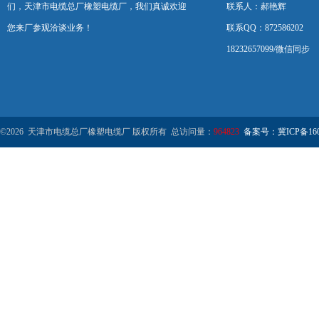
们，天津市电缆总厂橡塑电缆厂，我们真诚欢迎
联系人：郝艳辉
您来厂参观洽谈业务！
联系QQ：872586202
18232657099/微信同步
©2026 天津市电缆总厂橡塑电缆厂 版权所有 总访问量：
964823
备案号：冀ICP备1602