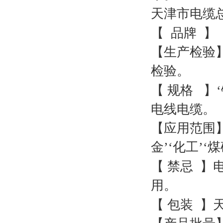
天津市电缆
【
品牌
】
【生产检验
检验。
【
规格
】
电线电缆。
【应用范围】
金’‘化工’‘
【
禁忌
】
用。
【
包装
】