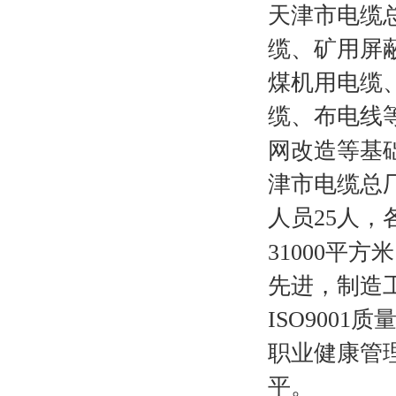
天津市电缆
缆、矿用屏
煤机用电缆
缆、布电线
网改造等基
津市电缆总
人员
25
人，
31000
平方米
先进，制造
ISO9001
质
职业健康管
平。