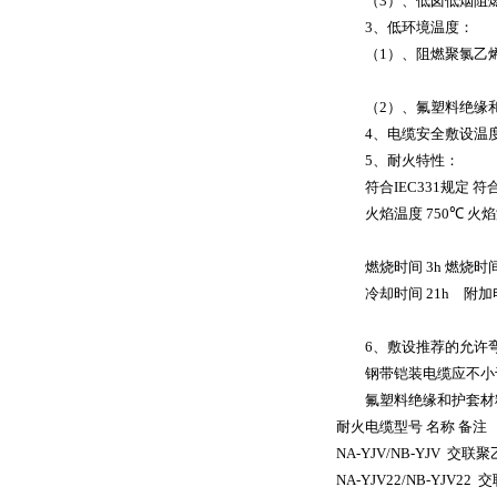
（
3
）、低卤低烟阻
3
、低环境温度：
（
1
）、阻燃聚氯乙
（
2
）、氟塑料绝缘
4
、电缆安全敷设温
5
、耐火特性：
符合
IEC331
规定
符
火焰温度
750
℃
火焰
燃烧时间
3h
燃烧时
冷却时间
21h
附加
6
、敷设推荐的允许
钢带铠装电缆应不小
氟塑料绝缘和护套材料
耐火电缆型号
名称
备注
NA-YJV/NB-YJV
交联聚
NA-YJV22/NB-YJV22
交