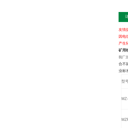
友情
因电
产生
矿用
我厂
合
不
业标
型
MZ-
MZP