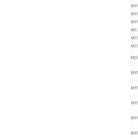
MY0
MYP
MYP
MC-
MCP
MCP
MCP
MYP
MYP
MYP
MYP
MYD