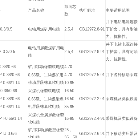
截面芯
号
产品名称
执行标准
主要适用范围
数
井下电钻电源连接
0.3/0.5
电钻用煤矿用电缆
2.5,4
GB12972.8-91
丁护套，具有耐油
力、抗撕性。
井下电钻电源连接
电钻用屏蔽煤矿用电
-0.3/0.5
2.5,4
GB12972.8-91
丁护套，具有耐油
缆
力、抗撕性。
.38/0.66
矿用移动橡套软电缆
4-70
-0.38/0.66
4-70
GB12972.5-91
井下各种移动采煤
0.66
级、
1.14
级矿用
移动屏蔽橡套软电缆
-0.66/1.14
10-95
0.38/0.66
采煤机橡套软电缆
16-50
-0.38/0.66
16-50
GB12972.2-91
采煤机及类似设备
0.66
级、
1.14
级采煤
机屏蔽橡套软电缆
-0.66/1.14
35-95
采煤机金属屏蔽橡套
T-0.66/1.14
16-95
GB12972.4-91
采煤机及类似设备
软电缆
矿用移动屏蔽型橡套
25
，
TJ-3.6/6
GB12972.6-91
井下移动变压器及
软电缆
35
，
50