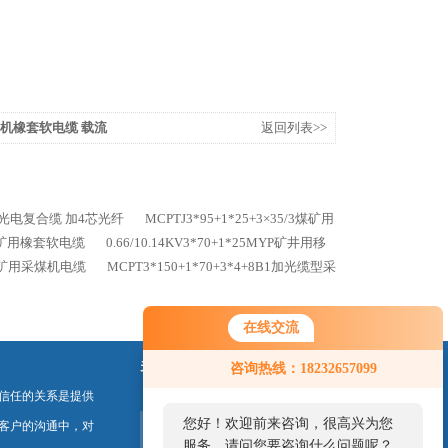
V采煤机橡套软电缆 载流
返回列表>>
1矿用光电复合缆 加4芯光纤
MCPTJ3*95+1*25+3×35/3煤矿用
V煤矿用橡套软电缆
0.66/10.14KV3*70+1*25MYP矿井用移
4B1矿用采煤机电缆
MCPT3*150+1*70+3*4+8B1加光缆型采
在线交流
关注我们
咨询热线：18232657099
信任的关系是提供
您好！欢迎前来咨询，很高兴为您
客户的沟通中，对
服务，请问您要咨询什么问题呢？