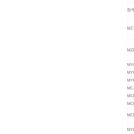
型
MZ-
MZP
MY0
MYP
MYP
MC-
MCP
MCP
MCP
MYP