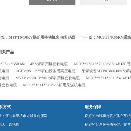
一篇：
MYPT6/10KV煤矿用移动橡套电缆 鸡西
下一篇：
MC0.38/0.66K
供
量
相关产品
3*95+1*350.66/1.14KV煤矿用橡套软电缆
MCP3*120+3*70+3*2.5+4B
机电缆
UGF3*95+1*25矿山设备用高压电缆
采煤设备MYP0.38/0.66K
套电缆
MVFP3*120+3*50/3煤矿用橡套软电缆
MCP3*95+1*50+3*4+
橡套软电缆
MCP3*16+1*6+3*2.5矿用采煤机电缆
系方式
服务保障
址：河北省廊坊市大城县刘演马
良好的沟通和与客户建立互相
系人：郝艳辉
良好的客户服务的关键。在与