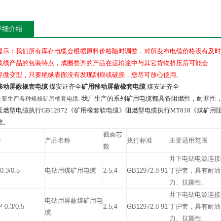
详细介绍
提示：我们所有库存电缆会根据原料价格随时调整，对所发布电缆价格没有及时
缆线产品的包装特点，成圈整齐的产品在运输途中与其它货物挤压后可能会
轻微变型，只要绝缘表面没有发现刮痕或破损，您尽可放心使用。
移动屏蔽橡套电缆
煤安证齐全
矿用移动屏蔽橡套电缆
煤安证齐全
我厂生产的系列矿用电缆都具备阻燃性，耐寒性
主要生产各种规格矿用橡套电缆.
延燃型电缆执行GB12972《矿用橡套软电缆》阻燃型电缆执行MT818《煤
准。
截面芯
号
产品名称
执行标准
主要适用范围
数
井下电钻电源连接
0.3/0.5
电钻用煤矿用电缆
2.5,4
GB12972.8-91
丁护套，具有耐油
力、抗撕性。
井下电钻电源连接
电钻用屏蔽煤矿用电
-0.3/0.5
2.5,4
GB12972.8-91
丁护套，具有耐油
缆
力、抗撕性。