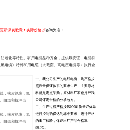
更新深表歉意！实际价格以
咨询为准！
，防老化等特性。矿用电缆品种齐全，提供煤安证，电缆符
矿用阻燃电缆》特种矿用电缆（大截面、高电压电缆等）执行企
一、我公司生产的电线电缆，均严格按
照质量保证体系的要求生产，主要原材
料都是定点采购，原材料厂家也是经我
线，橡皮绝缘，氯
公司评定合格的分承包方。
、阻燃和抗冲击
二、生产过程严格按
IS09001
质量证体系
进行控制确保达到标准要求，进行严格
线，橡皮绝缘，氯
的出厂检验，保证出厂产品合格率
、阻燃和抗冲击
99.9%
。