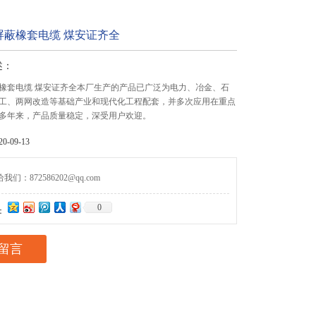
屏蔽橡套电缆 煤安证齐全
述：
橡套电缆 煤安证齐全本厂生产的产品已广泛为电力、冶金、石
工、两网改造等基础产业和现代化工程配套，并多次应用在重点
多年来，产品质量稳定，深受用户欢迎。
-09-13
们：872586202@qq.com
0
：
留言