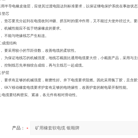
半导电橡皮做层，应使其过渡电阻达到标准要求，以保证继电保护系统在事故状态
四
:
垫芯
，
垫芯要充分起到在电缆收到冲砸、挤压时的缓冲作用，又不能过大使外径过大。要
，
机械性能应不低于绝缘橡皮的要求。
，
不能与绝缘线芯产生粘连。
五
:
成缆结构
，
要采用较小的节距倍数，改善电缆的柔软性。
，
为保证地线芯的机械强度，地线芯截面比通用电缆要大些，小截面产品，采用与主
，
控制线芯先单独绞合成组，再与主线芯一起成缆。
六
:
护层
，
要求有足够的机械强度，耐磨性好。井下电缆要求阻燃。因此采用氯丁胶，且含胶
，
6KV
移动橡套电缆要求护套有足够的电绝缘性，改善护套的耐电晕开裂性能。
七
:
电缆要结构密实、紧凑，各元件有相对滑动性。
产品：