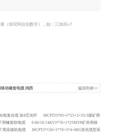
果（填写阿拉伯数字），如：三加四=7
矿用移动橡套电缆 鸡西
返回列表>>
1矿用光电复合缆 加4芯光纤
MCPTJ3*95+1*25+3×35/3煤矿用
V煤矿用橡套软电缆
0.66/10.14KV3*70+1*25MYP矿井用移
4B1矿用采煤机电缆
MCPT3*150+1*70+3*4+8B1加光缆型采