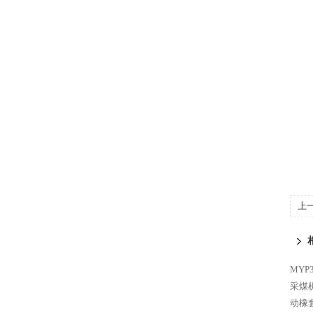
上
爆
MYP
采煤
动橡