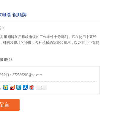
软电缆 银顺牌
述：
缆 银顺牌矿用橡软电缆的工作条件十分苛刻，它在使用中要经
，矸石和煤块的冲砸，各种机械的刮碰和挤压，以及矿井中有易
-09-13
们：872586202@qq.com
1
：
留言