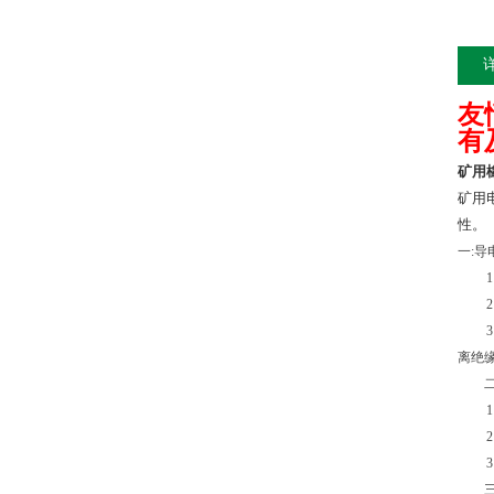
友
有
矿用
矿用
性。
一
:
导
1
2
3
离绝
1
2
3