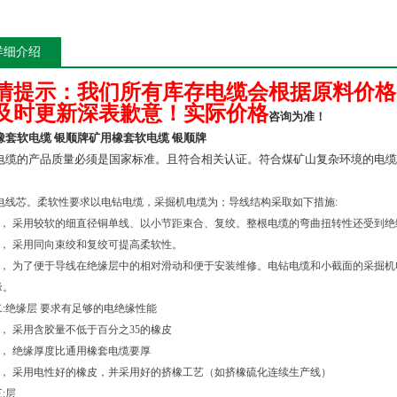
详细介绍
情提示：我们所有库存电缆会根据原料价格
及时更新深表歉意！实际价格
咨询为准！
橡套软电缆 银顺牌
矿用橡套软电缆 银顺牌
电缆的产品质量必须是国家标准。且符合相关认证。符合煤矿山复杂环境的电缆
电线芯。柔软性要求以电钻电缆，采掘机电缆为；导线结构采取如下措施
:
，
采用较软的细直径铜单线、以小节距束合、复绞。整根电缆的弯曲扭转性还受到绝
，
采用同向束绞和复绞可提高柔软性。
，
为了便于导线在绝缘层中的相对滑动和便于安装维修。电钻电缆和小截面的采掘机
缘。
二
:
绝缘层
要求有足够的电绝缘性能
，
采用含胶量不低于百分之
35
的橡皮
，
绝缘厚度比通用橡套电缆要厚
，
采用电性好的橡皮，并采用好的挤橡工艺（如挤橡硫化连续生产线）
三
:
层