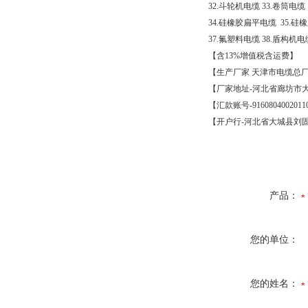
32.
斗轮机电缆
33.
卷筒电缆
34.
硅橡胶扁平电缆
35.
硅橡
37.
氟塑料电缆
38.
盾构机电
【含
13%
增值税含运费】
【生产厂家
天津市电缆总
【厂家地址
-
河北省廊坊市
【汇款账号
-9160804002011
【开户行
-
河北省大城县刘
产品：
您的单位：
您的姓名：