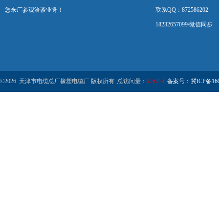
您来厂参观洽谈业务！
联系QQ：872586202
18232657099/微信同步
©2026 天津市电缆总厂橡塑电缆厂 版权所有 总访问量：
976214
备案号：冀ICP备1602