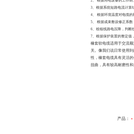
2
、
根据用电设备的工作制
3
、根据系统短路电流计算
4
、
根据环境温度对电缆的
5
、
根据成束敷设修正系数
6
、校核线路电压降，判断
7
、根据保护装置的整定值
橡套软电缆适用于交流额
关。像我们说日常使用到
性，橡套电缆具有灵活的
扭曲，具有较高耐磨性和
产品：