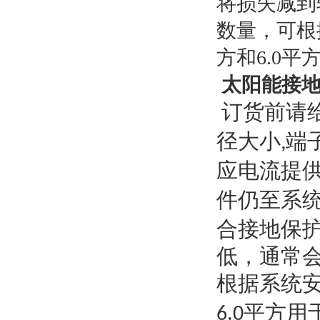
将损失减到
数量，可根
方和
6.0
平
太阳能接地
订货前请
径大小
端
,
应电流提
件仍至系
合接地保
低，通常
根据系统
平方用
6.0