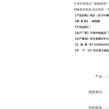
天津市电缆总厂橡塑电缆厂
用橡套软电缆,高压电缆，
【产品价格】电议（含
13%
增
【销
售
部】：郝艳辉
【产品包装】*
【生产厂家】天津市电缆总厂
【生产基地】河北省廊坊市大
【汇
款
帐
号】
9160804002
【开
户
行】河北省大城县
产品：
您的单位：
您的姓名：