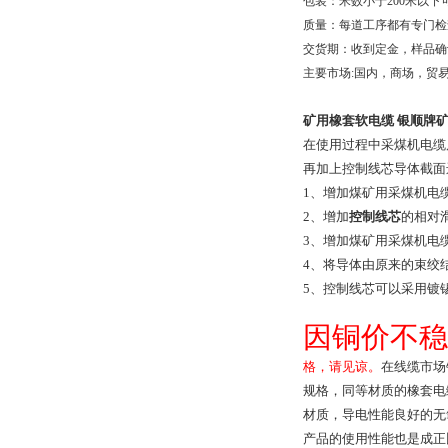
包装：米数小于
200
米以下
质量：每道工序都有专门检
交货期：收到定金，样品确
主要市场
:
国内，商场，贸
矿用橡套软电缆 银顺牌
在使用过程中采煤机电缆
再加上控制线芯导体截面
1、增加煤矿用采煤机电
2、增加
控制线芯
的相对滑
3、增加煤矿用采煤机电
4、将导体由原来的束绞
5、控制线芯可以采用镀
因铜价不稳
格，请见谅。
在线缆市场
规格，同等材质的橡套电
材质，导电性能良好的无
产品的使用性能也是成正