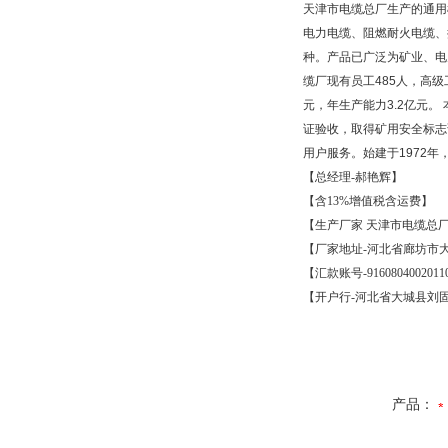
天津市电缆总厂生产的通用
电力电缆、阻燃耐火电缆、
种。产品已广泛为矿业、电
缆厂现有员工
485
人，高级
元，年生产能力
3.2
亿元。
证验收，取得矿用安全标志
用户服务。始建于
1972
年
【总经理
-
郝艳辉】
【含
13%
增值税含运费】
【生产厂家
天津市电缆总
【厂家地址
-
河北省廊坊市
【汇款账号
-9160804002011
【开户行
-
河北省大城县刘
产品：